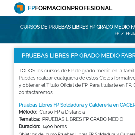
CURSOS DE PRUEBAS LIBRES FP GRADO MEDIO 
FP
PRUE
PRUEBAS LIBRES FP GRADO MEDIO FABR
TODOS los cursos de FP de grado medio en la fam
Puedes realizar cualquiera de estos Ciclos for
y obtener el Título Oficial de FP. Para titularte e
contactaremos.
Pruebas Libres FP Soldadura y Calderería en CACE
Método:
Curso FP a Distancia
Tematica:
PRUEBAS LIBRES FP GRADO MEDIO
Duración:
1400 horas
Objetivos del curso Pruebas Libres FP Soldadura y Caldere