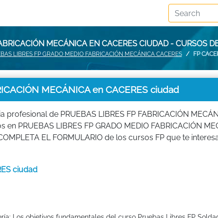
FABRICACIÓN MECÁNICA EN CACERES CIUDAD - CURSOS D
BAS LIBRES FP GRADO MEDIO FABRICACIÓN MECÁNICA CACERES
FP CACE
ICACIÓN MECÁNICA en CACERES ciudad
ilia profesional de PRUEBAS LIBRES FP FABRICACIÓN MECÁN
mativos en PRUEBAS LIBRES FP GRADO MEDIO FABRICACIÓN M
n FP, COMPLETA EL FORMULARIO de los cursos FP que te interesa
RES ciudad
ría: Los objetivos fundamentales del curso Pruebas Libres FP Solda