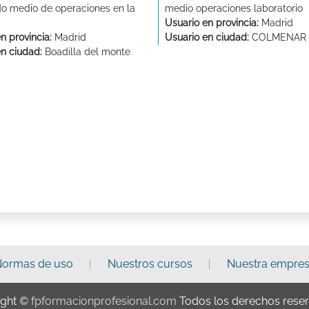
do medio de operaciones en la
medio operaciones laboratorio
Usuario en provincia:
Madrid
n provincia:
Madrid
Usuario en ciudad:
COLMENAR 
en ciudad:
Boadilla del monte
ormas de uso
Nuestros cursos
Nuestra empre
ight ©
fpformacionprofesional.com
Todos los derechos rese