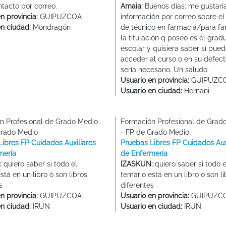
tacto por correo.
Amaia:
Buenos días: me gustaría
n provincia:
GUIPUZCOA
información por correo sobre el
en ciudad:
Mondragón
de técnico en farmacia/para fa
la titulación q poseo es el gra
escolar y quisiera saber sí pue
acceder al curso o en su defect
sería necesario. Un saludo.
Usuario en provincia:
GUIPUZC
Usuario en ciudad:
Hernani
n Profesional de Grado Medio
Formación Profesional de Grad
Grado Medio
- FP de Grado Medio
Libres FP Cuidados Auxiliares
Pruebas Libres FP Cuidados Aux
mería
de Enfermería
:
quiero saber si todo el
IZASKUN:
quiero saber si todo e
stá en un libro ó son libros
temario está en un libro ó son li
s
diferentes
n provincia:
GUIPUZCOA
Usuario en provincia:
GUIPUZC
en ciudad:
IRUN
Usuario en ciudad:
IRUN