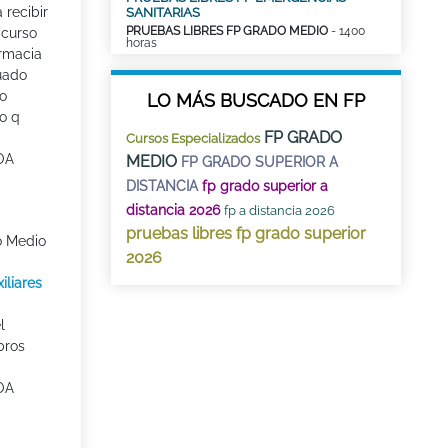
 recibir
SANITARIAS
PRUEBAS LIBRES FP GRADO MEDIO
- 1400
 curso
horas
rmacia
duado
do
LO MÁS BUSCADO EN FP
o q
FP GRADO
Cursos Especializados
OA
MEDIO
FP GRADO SUPERIOR A
DISTANCIA
fp grado superior a
distancia 2026
fp a distancia 2026
pruebas libres fp grado superior
o Medio
2026
iliares
l
bros
OA