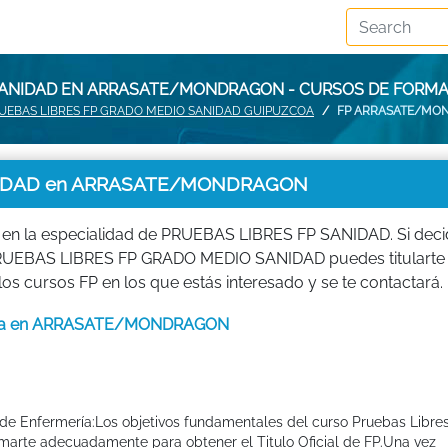
 SANIDAD EN ARRASATE/MONDRAGON - CURSOS DE FOR
UEBAS LIBRES FP GRADO MEDIO SANIDAD GUIPUZCOA
FP ARRASATE/MO
NIDAD en ARRASATE/MONDRAGON
 en la especialidad de PRUEBAS LIBRES FP SANIDAD. Si dec
e PRUEBAS LIBRES FP GRADO MEDIO SANIDAD puedes titularte
 cursos FP en los que estás interesado y se te contactará.
rmería en ARRASATE/MONDRAGON
 de Enfermería:Los objetivos fundamentales del curso Pruebas Libre
rmarte adecuadamente para obtener el Titulo Oficial de FP.Una vez