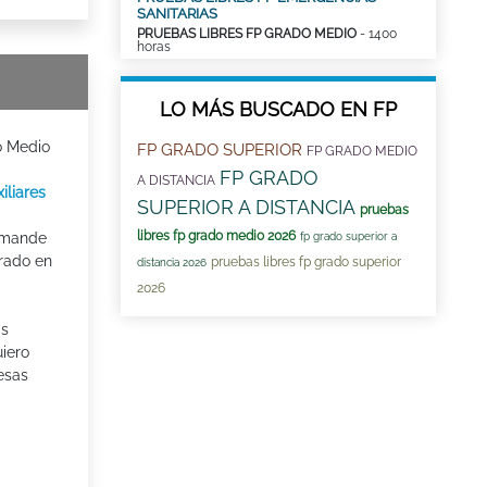
SANITARIAS
PRUEBAS LIBRES FP GRADO MEDIO
- 1400
horas
LO MÁS BUSCADO EN FP
o Medio
FP GRADO SUPERIOR
FP GRADO MEDIO
FP GRADO
A DISTANCIA
iliares
SUPERIOR A DISTANCIA
pruebas
libres fp grado medio 2026
 mande
fp grado superior a
grado en
pruebas libres fp grado superior
distancia 2026
2026
as
uiero
esas