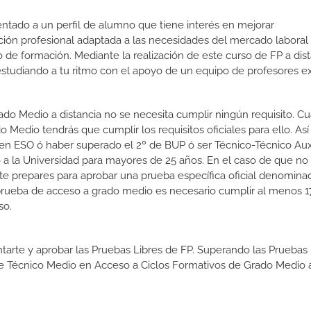
ientado a un perfil de alumno que tiene interés en mejorar
ción profesional adaptada a las necesidades del mercado laboral
 de formación. Mediante la realización de este curso de FP a dist
estudiando a tu ritmo con el apoyo de un equipo de profesores e
ado Medio a distancia no se necesita cumplir ningún requisito. C
 Medio tendrás que cumplir los requisitos oficiales para ello. Así
en ESO ó haber superado el 2º de BUP ó ser Técnico-Técnico Auxi
so a la Universidad para mayores de 25 años. En el caso de que n
e te prepares para aprobar una prueba específica oficial denomin
prueba de acceso a grado medio es necesario cumplir al menos 1
so.
tarte y aprobar las Pruebas Libres de FP. Superando las Pruebas 
 de Técnico Medio en Acceso a Ciclos Formativos de Grado Medio 