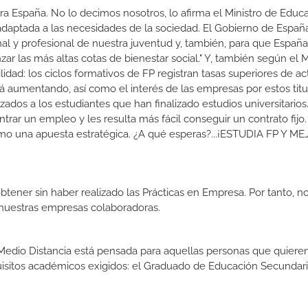
a España. No lo decimos nosotros, lo afirma el Ministro de Educa
 adaptada a las necesidades de la sociedad. El Gobierno de Españ
nal y profesional de nuestra juventud y, también, para que Españ
r las más altas cotas de bienestar social." Y, también según el M
dad: los ciclos formativos de FP registran tasas superiores de ac
 aumentando, así como el interés de las empresas por estos titu
izados a los estudiantes que han finalizado estudios universitario
ar un empleo y les resulta más fácil conseguir un contrato fijo.
como una apuesta estratégica. ¿A qué esperas?...¡ESTUDIA FP Y M
btener sin haber realizado las Prácticas en Empresa. Por tanto, n
n nuestras empresas colaboradoras.
edio Distancia está pensada para aquellas personas que quieren 
uisitos académicos exigidos: el Graduado de Educación Secundar