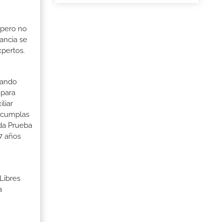
 pero no
ancia se
xpertos.
uando
 para
liar
o cumplas
ada Prueba
7 años
Libres
a