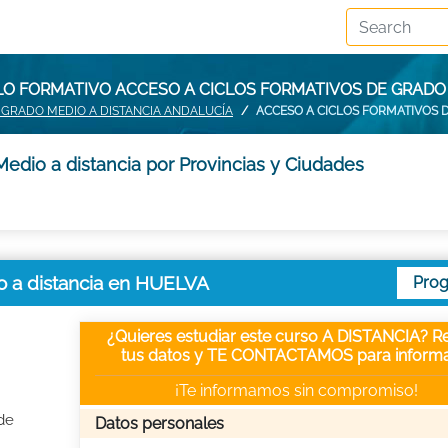
LO FORMATIVO ACCESO A CICLOS FORMATIVOS DE GRADO 
 GRADO MEDIO A DISTANCIA ANDALUCÍA
ACCESO A CICLOS FORMATIVOS D
edio a distancia por Provincias y Ciudades
o a distancia en HUELVA
Pro
¿Quieres estudiar este curso A DISTANCIA? Re
tus datos y TE CONTACTAMOS para informa
¡Te informamos sin compromiso!
de
Datos personales