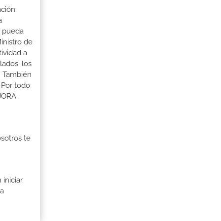
ción:
a
a pueda
inistro de
tividad a
lados: los
s. También
 Por todo
EJORA
osotros te
iniciar
ia