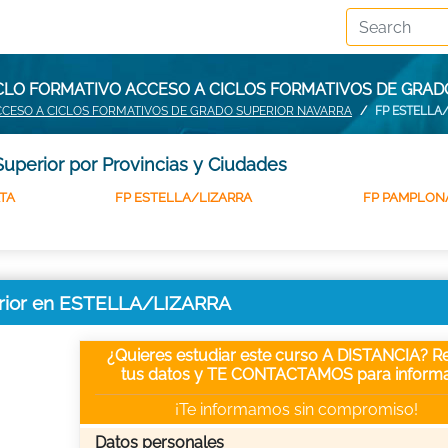
CLO FORMATIVO ACCESO A CICLOS FORMATIVOS DE GRAD
CCESO A CICLOS FORMATIVOS DE GRADO SUPERIOR NAVARRA
FP ESTELLA
uperior por Provincias y Ciudades
TA
FP ESTELLA/LIZARRA
FP PAMPLON
erior en ESTELLA/LIZARRA
¿Quieres estudiar este curso A DISTANCIA? Re
tus datos y TE CONTACTAMOS para informa
¡Te informamos sin compromiso!
Datos personales