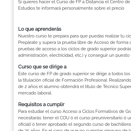
Si quieres hacer el Curso de FP a Distancia el Centro de
Estudios te informará personalmente sobre el precio
Lo que aprenderás
Nuestro curso te prepara para que puedas realizar tu cic
Prepárate y supera la prueba libre de Acceso de forma c
pruebas de acceso a los ciclos de grado superior podrás 
administración, electricidad, etc.) y conseguir un puesto
Curso que se dirige a
Este curso de FP de grado superior se dirige a todos lo
la titulación oficial de Formación Profesional. Realizand
de 2 años el alumno obtendrá el título de Técnico Supe
mercado laboral.
Requisitos a cumplir
Para estudiar el curso Acceso a Ciclos Formativos de Gra
necesitarás: tener el COU ó el curso preuniversitario ó un
oficial) ó tener aprobado el segundo curso de bachille
de 25 años. En el caso de que no cumplas ninguno de los