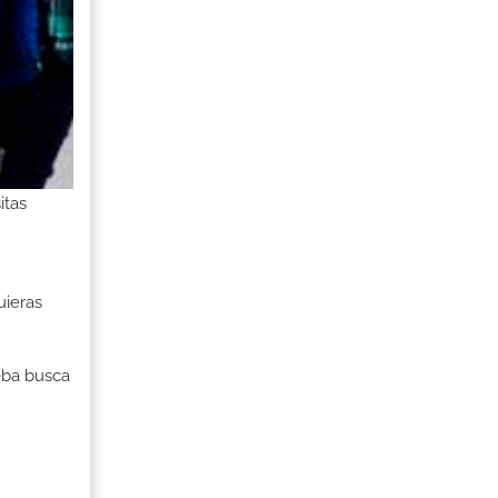
itas
uieras
ueba busca