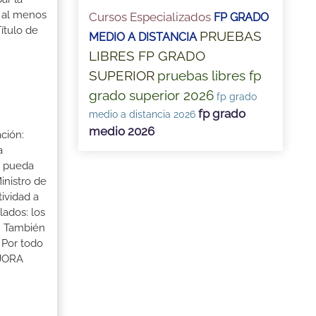
r al menos
Cursos Especializados
FP GRADO
ítulo de
PRUEBAS
MEDIO A DISTANCIA
LIBRES FP GRADO
SUPERIOR
pruebas libres fp
grado superior 2026
fp grado
fp grado
medio a distancia 2026
medio 2026
ción:
a
a pueda
inistro de
tividad a
lados: los
s. También
 Por todo
EJORA