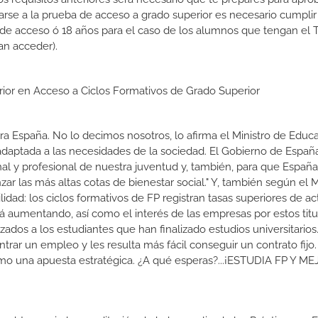
rse a la prueba de acceso a grado superior es necesario cumpli
 de acceso ó 18 años para el caso de los alumnos que tengan el T
an acceder).
erior en Acceso a Ciclos Formativos de Grado Superior
a España. No lo decimos nosotros, lo afirma el Ministro de Educa
 adaptada a las necesidades de la sociedad. El Gobierno de Españ
nal y profesional de nuestra juventud y, también, para que Españ
r las más altas cotas de bienestar social." Y, también según el M
dad: los ciclos formativos de FP registran tasas superiores de ac
 aumentando, así como el interés de las empresas por estos titu
izados a los estudiantes que han finalizado estudios universitario
ar un empleo y les resulta más fácil conseguir un contrato fijo.
como una apuesta estratégica. ¿A qué esperas?...¡ESTUDIA FP Y M