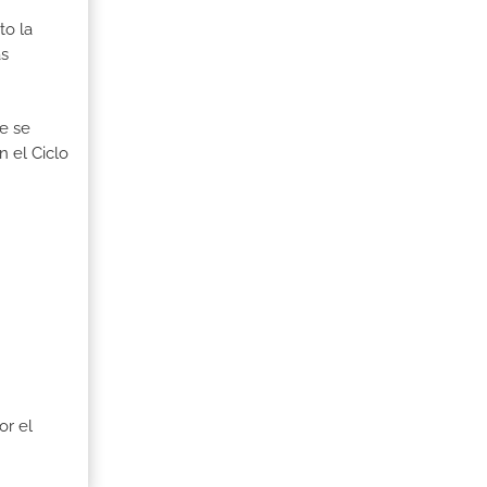
to la
as
ue se
n el Ciclo
or el