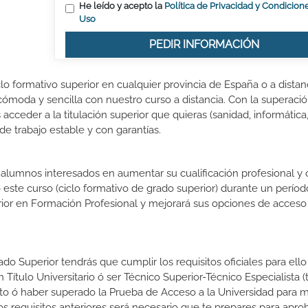
He leído y acepto la
Política de Privacidad y Condicion
Uso
PEDIR INFORMACIÓN
lo formativo superior en cualquier provincia de España o a distanc
ómoda y sencilla con nuestro curso a distancia. Con la superació
acceder a la titulación superior que quieras (sanidad, informática
 de trabajo estable y con garantías.
s alumnos interesados en aumentar su cualificación profesional y
o este curso (ciclo formativo de grado superior) durante un períod
rior en Formación Profesional y mejorará sus opciones de acceso 
do Superior tendrás que cumplir los requisitos oficiales para ello
 Título Universitario ó ser Técnico Superior-Técnico Especialista (t
rato ó haber superado la Prueba de Acceso a la Universidad para 
 requisitos anteriores será necesario que te prepares para aprob