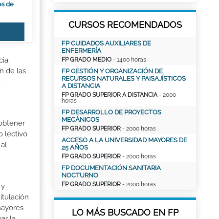
es de
CURSOS RECOMENDADOS
FP CUIDADOS AUXILIARES DE
ENFERMERÍA
ia.
FP GRADO MEDIO
- 1400 horas
n de las
FP GESTIÓN Y ORGANIZACIÓN DE
RECURSOS NATURALES Y PAISAJÍSTICOS
,
A DISTANCIA
FP GRADO SUPERIOR A DISTANCIA
- 2000
horas
FP DESARROLLO DE PROYECTOS
MECÁNICOS
 obtener
FP GRADO SUPERIOR
- 2000 horas
o lectivo
ACCESO A LA UNIVERSIDAD MAYORES DE
al
25 AÑOS
FP GRADO SUPERIOR
- 2000 horas
FP DOCUMENTACIÓN SANITARIA
NOCTURNO
FP GRADO SUPERIOR
- 2000 horas
 y
itulación
mayores
LO MÁS BUSCADO EN FP
ar la