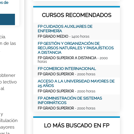
es de
CURSOS RECOMENDADOS
FP CUIDADOS AUXILIARES DE
ENFERMERÍA
ia.
FP GRADO MEDIO
- 1400 horas
n de las
FP GESTIÓN Y ORGANIZACIÓN DE
RECURSOS NATURALES Y PAISAJÍSTICOS
,
A DISTANCIA
FP GRADO SUPERIOR A DISTANCIA
- 2000
horas
FP COMERCIO INTERNACIONAL
FP GRADO SUPERIOR
- 2000 horas
 obtener
ACCESO A LA UNIVERSIDAD MAYORES DE
o lectivo
25 AÑOS
al
FP GRADO SUPERIOR
- 2000 horas
FP ADMINISTRACIÓN DE SISTEMAS
INFORMÁTICOS
FP GRADO SUPERIOR
- 2000 horas
 y
itulación
LO MÁS BUSCADO EN FP
mayores
ar la