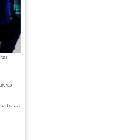
itas
uieras
ueba busca