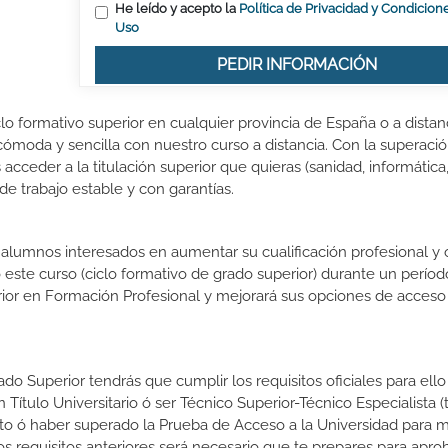
He leído y acepto la
Política de Privacidad y Condicion
Uso
PEDIR INFORMACIÓN
lo formativo superior en cualquier provincia de España o a distanc
ómoda y sencilla con nuestro curso a distancia. Con la superació
acceder a la titulación superior que quieras (sanidad, informática
 de trabajo estable y con garantías.
s alumnos interesados en aumentar su cualificación profesional y
o este curso (ciclo formativo de grado superior) durante un períod
rior en Formación Profesional y mejorará sus opciones de acceso 
do Superior tendrás que cumplir los requisitos oficiales para ello
 Título Universitario ó ser Técnico Superior-Técnico Especialista (t
rato ó haber superado la Prueba de Acceso a la Universidad para 
 requisitos anteriores será necesario que te prepares para aprob