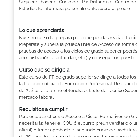
Si quieres hacer el Curso de FP a Distancia el Centro de
Estudios te informará personalmente sobre el precio
Lo que aprenderás
Nuestro curso te prepara para que puedas realizar tu cic
Prepárate y supera la prueba libre de Acceso de forma c
pruebas de acceso a los ciclos de grado superior podrás 
administración, electricidad, etc.) y conseguir un puesto
Curso que se dirige a
Este curso de FP de grado superior se dirige a todos lo
la titulación oficial de Formación Profesional. Realizand
de 2 años el alumno obtendrá el título de Técnico Supe
mercado laboral.
Requisitos a cumplir
Para estudiar el curso Acceso a Ciclos Formativos de Gra
necesitarás: tener el COU ó el curso preuniversitario ó un
oficial) ó tener aprobado el segundo curso de bachille
de 25 años. En el caso de que no cumplas ninguno de los