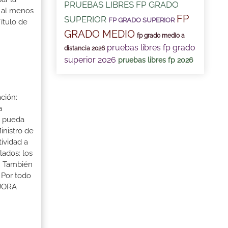
PRUEBAS LIBRES FP GRADO
r al menos
FP
SUPERIOR
FP GRADO SUPERIOR
ítulo de
GRADO MEDIO
fp grado medio a
pruebas libres fp grado
distancia 2026
superior 2026
pruebas libres fp 2026
ción:
a
a pueda
inistro de
tividad a
lados: los
s. También
 Por todo
EJORA