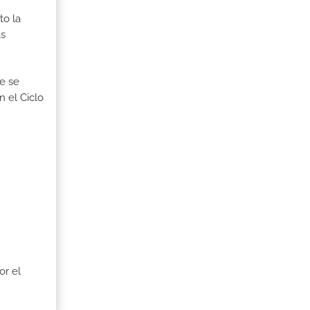
to la
as
ue se
n el Ciclo
or el