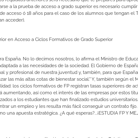
rse a la prueba de acceso a grado superior es necesario cumpli
 de acceso ó 18 años para el caso de los alumnos que tengan el T
an acceder).
erior en Acceso a Ciclos Formativos de Grado Superior
a España. No lo decimos nosotros, lo afirma el Ministro de Educa
 adaptada a las necesidades de la sociedad. El Gobierno de Españ
nal y profesional de nuestra juventud y, también, para que Españ
r las más altas cotas de bienestar social." Y, también según el M
dad: los ciclos formativos de FP registran tasas superiores de ac
 aumentando, así como el interés de las empresas por estos titu
izados a los estudiantes que han finalizado estudios universitario
ar un empleo y les resulta más fácil conseguir un contrato fijo.
como una apuesta estratégica. ¿A qué esperas?...¡ESTUDIA FP Y M