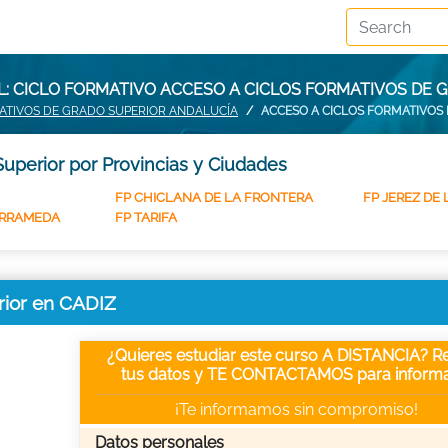
: CICLO FORMATIVO ACCESO A CICLOS FORMATIVOS DE G
ATIVOS DE GRADO SUPERIOR ANDALUCÍA
ACCESO A CICLOS FORMATIVOS 
uperior por Provincias y Ciudades
FP CHICLANA DE LA FRONTERA
FP JEREZ DE
ARRAMEDA
FP TARIFA
rior en CADIZ
¿Quieres estudiar este curso A DISTANCIA? Re
tus datos y TE CONTACTAMOS para informa
¡Te informamos sin compromiso!
Datos personales