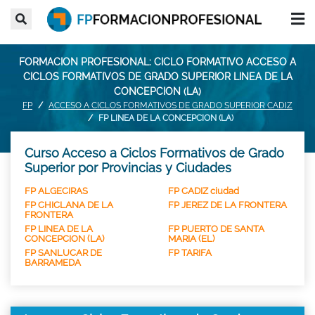
FORMACION PROFESIONAL: CICLO FORMATIVO ACCESO A
CICLOS FORMATIVOS DE GRADO SUPERIOR LINEA DE LA
CONCEPCION (LA)
FP
ACCESO A CICLOS FORMATIVOS DE GRADO SUPERIOR CADIZ
FP LINEA DE LA CONCEPCION (LA)
Curso Acceso a Ciclos Formativos de Grado
Superior por Provincias y Ciudades
FP ALGECIRAS
FP CADIZ ciudad
FP CHICLANA DE LA
FP JEREZ DE LA FRONTERA
FRONTERA
FP LINEA DE LA
FP PUERTO DE SANTA
CONCEPCION (LA)
MARIA (EL)
FP SANLUCAR DE
FP TARIFA
BARRAMEDA