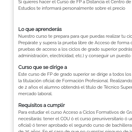
Si quieres hacer el Curso de FP a Distancia el Centro de
Estudios te informará personalmente sobre el precio
Lo que aprenderás
Nuestro curso te prepara para que puedas realizar tu cic
Prepárate y supera la prueba libre de Acceso de forma c
pruebas de acceso a los ciclos de grado superior podrás 
administración, electricidad, etc.) y conseguir un puesto
Curso que se dirige a
Este curso de FP de grado superior se dirige a todos lo
la titulación oficial de Formación Profesional. Realizand
de 2 años el alumno obtendrá el título de Técnico Supe
mercado laboral.
Requisitos a cumplir
Para estudiar el curso Acceso a Ciclos Formativos de Gra
necesitarás: tener el COU ó el curso preuniversitario ó un
oficial) ó tener aprobado el segundo curso de bachille
de 25 años. En el caso de que no cumplas ninguno de los