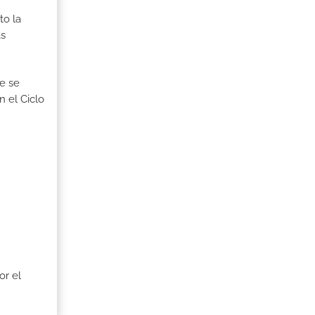
to la
as
ue se
n el Ciclo
or el