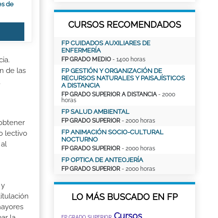
es de
CURSOS RECOMENDADOS
FP CUIDADOS AUXILIARES DE
ENFERMERÍA
ia.
FP GRADO MEDIO
- 1400 horas
n de las
FP GESTIÓN Y ORGANIZACIÓN DE
RECURSOS NATURALES Y PAISAJÍSTICOS
,
A DISTANCIA
FP GRADO SUPERIOR A DISTANCIA
- 2000
horas
FP SALUD AMBIENTAL
FP GRADO SUPERIOR
- 2000 horas
 obtener
FP ANIMACIÓN SOCIO-CULTURAL
o lectivo
NOCTURNO
al
FP GRADO SUPERIOR
- 2000 horas
FP OPTICA DE ANTEOJERÍA
FP GRADO SUPERIOR
- 2000 horas
 y
LO MÁS BUSCADO EN FP
itulación
mayores
Cursos
ar la
FP GRADO SUPERIOR