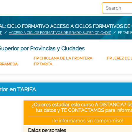
L: CICLO FORMATIVO ACCESO A CICLOS FORMATIVOS DE 
P
ACCESO A CICLOS FORMATIVOS DE GRADO SUPERIOR CADIZ
FP TARI
uperior por Provincias y Ciudades
FP CHICLANA DE LA FRONTERA
FP JEREZ DE
ARRAMEDA
FP TARIFA
rior en TARIFA
¿Quieres estudiar este curso A DISTANCIA? Re
tus datos y TE CONTACTAMOS para informa
¡Te informamos sin compromiso!
Datos personales