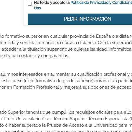
He leído y acepto la
Política de Privacidad y Condicion
Uso
PEDIR INFORMACIÓN
lo formativo superior en cualquier provincia de España o a distanc
ómoda y sencilla con nuestro curso a distancia. Con la superació
acceder a la titulación superior que quieras (sanidad, informática
 de trabajo estable y con garantías.
s alumnos interesados en aumentar su cualificación profesional y
o este curso (ciclo formativo de grado superior) durante un períod
rior en Formación Profesional y mejorará sus opciones de acceso 
do Superior tendrás que cumplir los requisitos oficiales para ello
 Título Universitario ó ser Técnico Superior-Técnico Especialista (t
rato ó haber superado la Prueba de Acceso a la Universidad para 
 requisitos anteriores será necesario que te prepares para aprob