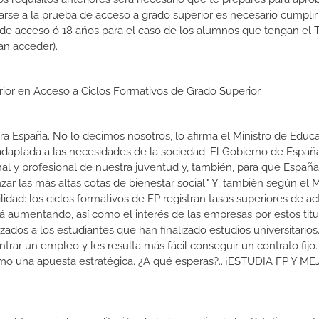
rse a la prueba de acceso a grado superior es necesario cumpli
 de acceso ó 18 años para el caso de los alumnos que tengan el T
an acceder).
erior en Acceso a Ciclos Formativos de Grado Superior
a España. No lo decimos nosotros, lo afirma el Ministro de Educa
 adaptada a las necesidades de la sociedad. El Gobierno de Españ
nal y profesional de nuestra juventud y, también, para que Españ
r las más altas cotas de bienestar social." Y, también según el M
dad: los ciclos formativos de FP registran tasas superiores de ac
 aumentando, así como el interés de las empresas por estos titu
izados a los estudiantes que han finalizado estudios universitario
ar un empleo y les resulta más fácil conseguir un contrato fijo.
como una apuesta estratégica. ¿A qué esperas?...¡ESTUDIA FP Y M