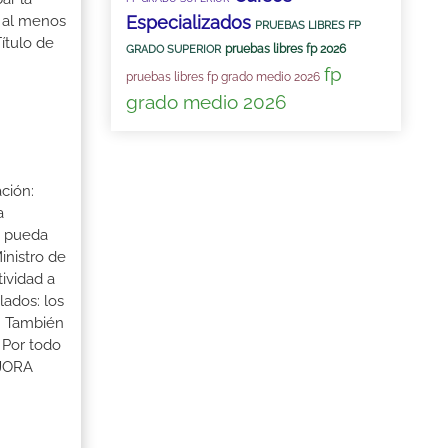
Especializados
r al menos
PRUEBAS LIBRES FP
ítulo de
pruebas libres fp 2026
GRADO SUPERIOR
fp
pruebas libres fp grado medio 2026
grado medio 2026
ción:
a
a pueda
inistro de
tividad a
lados: los
s. También
 Por todo
EJORA