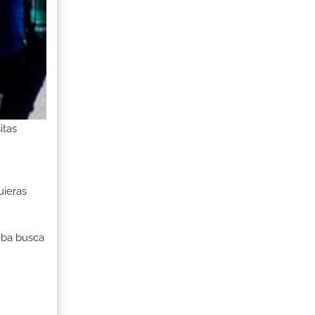
itas
uieras
ueba busca