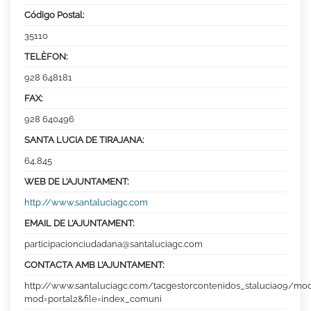
Código Postal:
35110
TELÈFON:
928 648181
FAX:
928 640496
SANTA LUCIA DE TIRAJANA:
64,845
WEB DE L’AJUNTAMENT:
http://www.santaluciagc.com
EMAIL DE L’AJUNTAMENT:
participacionciudadana@santaluciagc.com
CONTACTA AMB L’AJUNTAMENT:
http://www.santaluciagc.com/tacgestorcontenidos_stalucia09/mo
mod=portal2&file=index_comuni