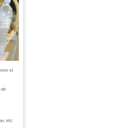
ener el
 de
s, etc.