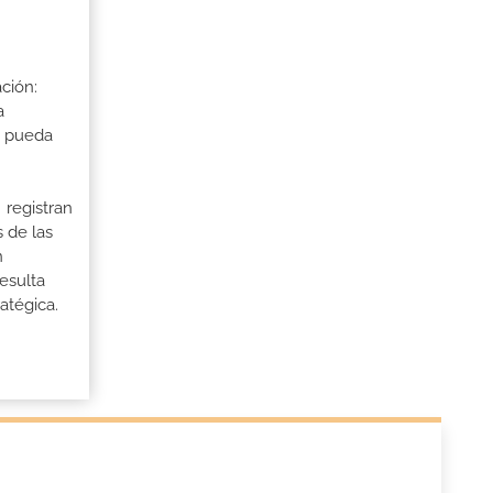
ción:
a
a pueda
 registran
 de las
n
esulta
atégica.