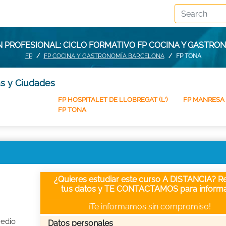
 PROFESIONAL: CICLO FORMATIVO FP COCINA Y GASTRO
FP
FP COCINA Y GASTRONOMÍA BARCELONA
FP TONA
as y Ciudades
FP HOSPITALET DE LLOBREGAT (L')
FP MANRESA
FP TONA
¿Quieres estudiar este curso A DISTANCIA? Re
tus datos y TE CONTACTAMOS para informa
¡Te informamos sin compromiso!
Medio
Datos personales