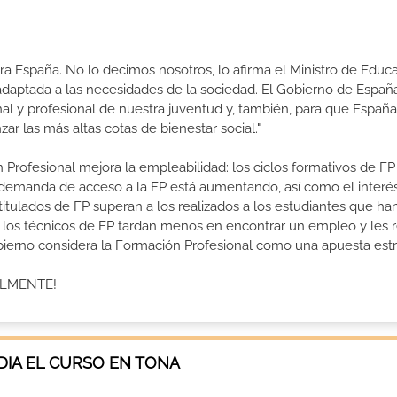
a España. No lo decimos nosotros, lo afirma el Ministro de Educa
 adaptada a las necesidades de la sociedad. El Gobierno de Españ
nal y profesional de nuestra juventud y, también, para que Españ
r las más altas cotas de bienestar social."
 Profesional mejora la empleabilidad: los ciclos formativos de FP
a demanda de acceso a la FP está aumentando, así como el interés
 titulados de FP superan a los realizados a los estudiantes que ha
e los técnicos de FP tardan menos en encontrar un empleo y les r
Gobierno considera la Formación Profesional como una apuesta estr
ALMENTE!
IA EL CURSO EN TONA