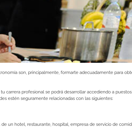
tronomía son, principalmente, formarte adecuadamente para obt
tu carrera profesional se podrá desarrollar accediendo a puestos
des estén seguramente relacionadas con las siguientes:
n hotel, restaurante, hospital, empresa de servicio de comida