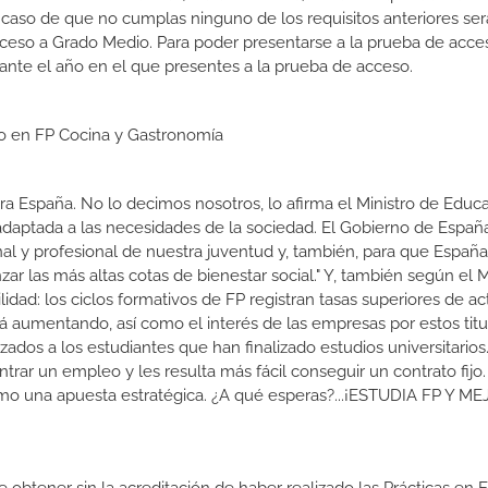
 caso de que no cumplas ninguno de los requisitos anteriores ser
cceso a Grado Medio. Para poder presentarse a la prueba de acce
ante el año en el que presentes a la prueba de acceso.
io en FP Cocina y Gastronomía
a España. No lo decimos nosotros, lo afirma el Ministro de Educa
 adaptada a las necesidades de la sociedad. El Gobierno de Españ
nal y profesional de nuestra juventud y, también, para que Españ
r las más altas cotas de bienestar social." Y, también según el M
dad: los ciclos formativos de FP registran tasas superiores de ac
 aumentando, así como el interés de las empresas por estos titu
izados a los estudiantes que han finalizado estudios universitario
ar un empleo y les resulta más fácil conseguir un contrato fijo.
como una apuesta estratégica. ¿A qué esperas?...¡ESTUDIA FP Y M