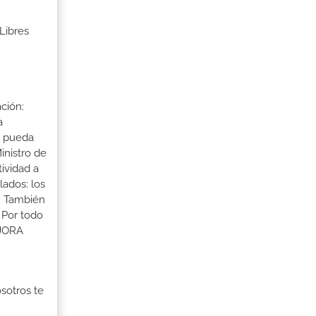
Libres
ción:
a
a pueda
inistro de
tividad a
lados: los
s. También
 Por todo
EJORA
osotros te