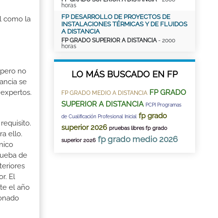
horas
FP DESARROLLO DE PROYECTOS DE
al como la
INSTALACIONES TÉRMICAS Y DE FLUIDOS
A DISTANCIA
FP GRADO SUPERIOR A DISTANCIA
- 2000
horas
 pero no
LO MÁS BUSCADO EN FP
ancia se
 expertos.
FP GRADO
FP GRADO MEDIO A DISTANCIA
SUPERIOR A DISTANCIA
PCPI Programas
fp grado
de Cualificación Profesional Inicial
requisito.
superior 2026
pruebas libres fp grado
a ello.
fp grado medio 2026
superior 2026
cnico
Prueba de
teriores
r. El
te el año
ionado