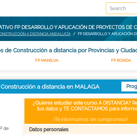
ATIVO FP DESARROLLO Y APLICACIÓN DE PROYECTOS DE 
CONSTRUCCIÓN A DISTANCIA ANDALUCÍA
FP DESARROLLO Y APLICACIÓN 
s de Construcción a distancia por Provincias y Ciuda
FP MANILVA
FP RONDA
e Construcción a distancia en MALAGA
Pro
¿Quieres estudiar este curso A DISTANCIA? Re
tus datos y TE CONTACTAMOS para informa
¡Te informamos sin compromiso!
FP de
Datos personales