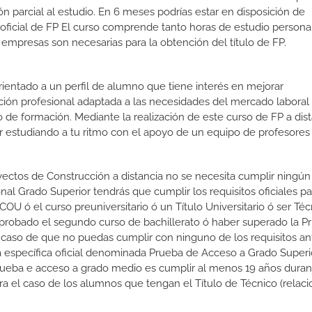
n parcial al estudio. En 6 meses podrías estar en disposición de
o oficial de FP El curso comprende tanto horas de estudio person
 empresas son necesarias para la obtención del título de FP.
orientado a un perfil de alumno que tiene interés en mejorar
ción profesional adaptada a las necesidades del mercado laboral
 de formación. Mediante la realización de este curso de FP a dist
or estudiando a tu ritmo con el apoyo de un equipo de profesores
yectos de Construcción a distancia no se necesita cumplir ningún 
l Grado Superior tendrás que cumplir los requisitos oficiales par
COU ó el curso preuniversitario ó un Título Universitario ó ser Té
er aprobado el segundo curso de bachillerato ó haber superado la 
 caso de que no puedas cumplir con ninguno de los requisitos an
 específica oficial denominada Prueba de Acceso a Grado Superio
prueba e acceso a grado medio es cumplir al menos 19 años duran
ra el caso de los alumnos que tengan el Título de Técnico (relac