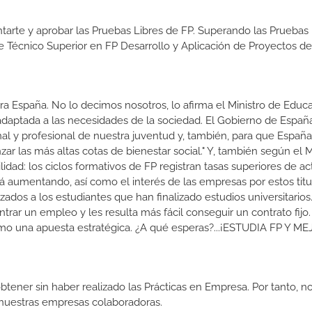
tarte y aprobar las Pruebas Libres de FP. Superando las Pruebas 
de Técnico Superior en FP Desarrollo y Aplicación de Proyectos de
a España. No lo decimos nosotros, lo afirma el Ministro de Educa
 adaptada a las necesidades de la sociedad. El Gobierno de Españ
nal y profesional de nuestra juventud y, también, para que Españ
r las más altas cotas de bienestar social." Y, también según el M
dad: los ciclos formativos de FP registran tasas superiores de ac
 aumentando, así como el interés de las empresas por estos titu
izados a los estudiantes que han finalizado estudios universitario
ar un empleo y les resulta más fácil conseguir un contrato fijo.
como una apuesta estratégica. ¿A qué esperas?...¡ESTUDIA FP Y M
btener sin haber realizado las Prácticas en Empresa. Por tanto, n
n nuestras empresas colaboradoras.