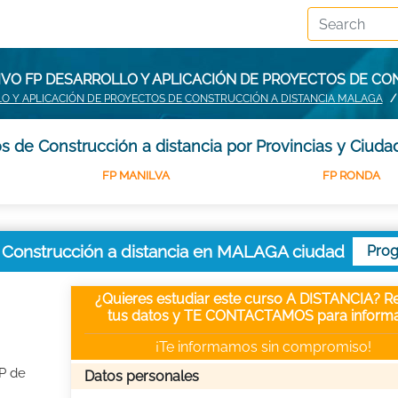
IVO FP DESARROLLO Y APLICACIÓN DE PROYECTOS DE CO
O Y APLICACIÓN DE PROYECTOS DE CONSTRUCCIÓN A DISTANCIA MALAGA
s de Construcción a distancia por Provincias y Ciuda
FP MANILVA
FP RONDA
e Construcción a distancia en MALAGA ciudad
Pro
¿Quieres estudiar este curso A DISTANCIA? Re
tus datos y TE CONTACTAMOS para informa
¡Te informamos sin compromiso!
FP de
Datos personales