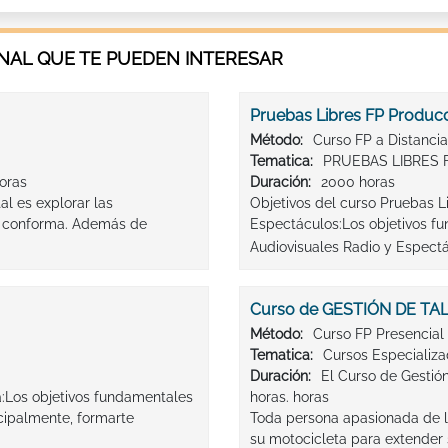
AL QUE TE PUEDEN INTERESAR
Pruebas Libres FP Producc
Método:
Curso FP a Distancia
Tematica:
PRUEBAS LIBRES 
horas
Duración:
2000 horas
tal es explorar las
Objetivos del curso Pruebas L
la conforma. Además de
Espectáculos:Los objetivos f
Audiovisuales Radio y Espectác
Curso de GESTIÓN DE TA
Método:
Curso FP Presencial
Tematica:
Cursos Especializ
Duración:
El Curso de Gestió
ia:Los objetivos fundamentales
horas. horas
ncipalmente, formarte
Toda persona apasionada de l
su motocicleta para extender s