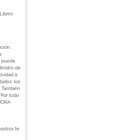
Libres
ción:
a
a pueda
inistro de
tividad a
lados: los
s. También
 Por todo
EJORA
osotros te