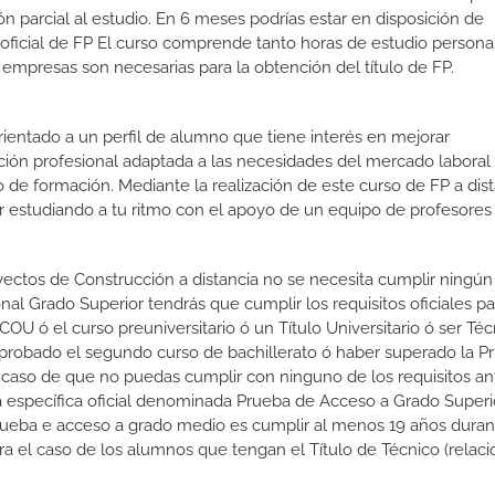
n parcial al estudio. En 6 meses podrías estar en disposición de
o oficial de FP El curso comprende tanto horas de estudio person
 empresas son necesarias para la obtención del título de FP.
orientado a un perfil de alumno que tiene interés en mejorar
ción profesional adaptada a las necesidades del mercado laboral
 de formación. Mediante la realización de este curso de FP a dist
or estudiando a tu ritmo con el apoyo de un equipo de profesores
yectos de Construcción a distancia no se necesita cumplir ningún 
l Grado Superior tendrás que cumplir los requisitos oficiales par
COU ó el curso preuniversitario ó un Título Universitario ó ser Té
er aprobado el segundo curso de bachillerato ó haber superado la 
 caso de que no puedas cumplir con ninguno de los requisitos an
 específica oficial denominada Prueba de Acceso a Grado Superio
prueba e acceso a grado medio es cumplir al menos 19 años duran
ra el caso de los alumnos que tengan el Título de Técnico (relac