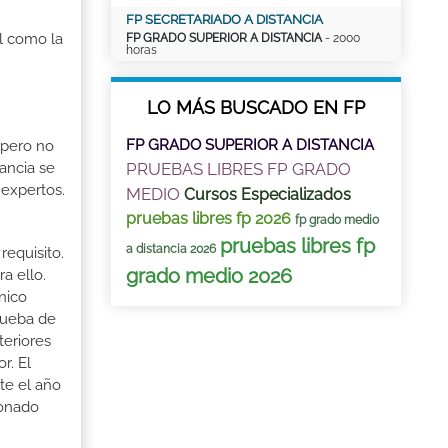
FP SECRETARIADO A DISTANCIA
al como la
FP GRADO SUPERIOR A DISTANCIA
- 2000
horas
LO MÁS BUSCADO EN FP
FP GRADO SUPERIOR A DISTANCIA
 pero no
ancia se
PRUEBAS LIBRES FP GRADO
 expertos.
MEDIO
Cursos Especializados
pruebas libres fp 2026
fp grado medio
pruebas libres fp
a distancia 2026
requisito.
grado medio 2026
a ello.
cnico
Prueba de
teriores
r. El
te el año
ionado