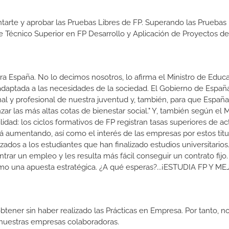
tarte y aprobar las Pruebas Libres de FP. Superando las Pruebas 
de Técnico Superior en FP Desarrollo y Aplicación de Proyectos de
a España. No lo decimos nosotros, lo afirma el Ministro de Educa
 adaptada a las necesidades de la sociedad. El Gobierno de Españ
nal y profesional de nuestra juventud y, también, para que Españ
r las más altas cotas de bienestar social." Y, también según el M
dad: los ciclos formativos de FP registran tasas superiores de ac
 aumentando, así como el interés de las empresas por estos titu
izados a los estudiantes que han finalizado estudios universitario
ar un empleo y les resulta más fácil conseguir un contrato fijo.
como una apuesta estratégica. ¿A qué esperas?...¡ESTUDIA FP Y M
btener sin haber realizado las Prácticas en Empresa. Por tanto, n
n nuestras empresas colaboradoras.