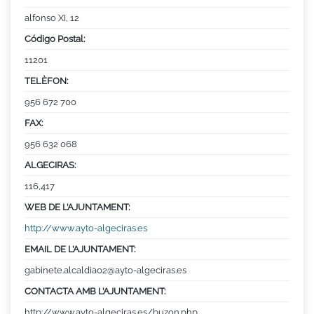
alfonso XI, 12
Código Postal:
11201
TELÈFON:
956 672 700
FAX:
956 632 068
ALGECIRAS:
116,417
WEB DE L’AJUNTAMENT:
http://www.ayto-algeciras.es
EMAIL DE L’AJUNTAMENT:
gabinete.alcaldia02@ayto-algeciras.es
CONTACTA AMB L’AJUNTAMENT:
http://www.ayto-algeciras.es/buzon.php