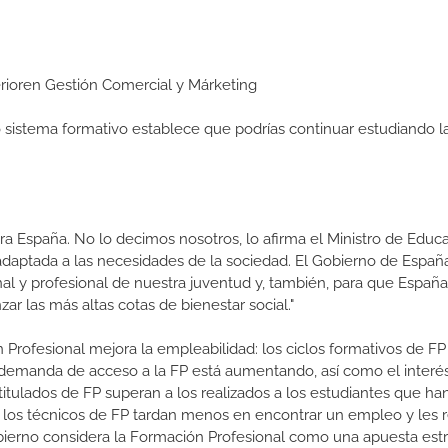
perioren Gestión Comercial y Márketing
ro sistema formativo establece que podrías continuar estudiando l
a España. No lo decimos nosotros, lo afirma el Ministro de Educa
 adaptada a las necesidades de la sociedad. El Gobierno de Españ
nal y profesional de nuestra juventud y, también, para que Españ
r las más altas cotas de bienestar social."
 Profesional mejora la empleabilidad: los ciclos formativos de FP
a demanda de acceso a la FP está aumentando, así como el interés
 titulados de FP superan a los realizados a los estudiantes que ha
e los técnicos de FP tardan menos en encontrar un empleo y les r
Gobierno considera la Formación Profesional como una apuesta estr