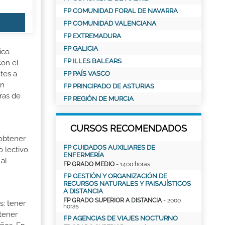
FP COMUNIDAD FORAL DE NAVARRA
FP COMUNIDAD VALENCIANA
FP EXTREMADURA
FP GALICIA
ico
FP ILLES BALEARS
con el
tes a
FP PAÍS VASCO
ón
FP PRINCIPADO DE ASTURIAS
ras de
FP REGIÓN DE MURCIA
CURSOS RECOMENDADOS
 obtener
FP CUIDADOS AUXILIARES DE
o lectivo
ENFERMERÍA
al
FP GRADO MEDIO
- 1400 horas
FP GESTIÓN Y ORGANIZACIÓN DE
RECURSOS NATURALES Y PAISAJÍSTICOS
A DISTANCIA
FP GRADO SUPERIOR A DISTANCIA
- 2000
s: tener
horas
 tener
FP AGENCIAS DE VIAJES NOCTURNO