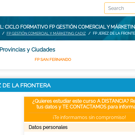
: CICLO FORMATIVO FP GESTIÓN COMERCIAL Y MÁRKETIN
FP GESTIÓN COMERCIAL Y MÁRKETING CADIZ
FP JEREZ DE LA FRONT
Provincias y Ciudades
FP SAN FERNANDO
REZ DE LA FRONTERA
¿Quieres estudiar este curso A DISTANCIA? Re
tus datos y TE CONTACTAMOS para informa
¡Te informamos sin compromiso!
Datos personales