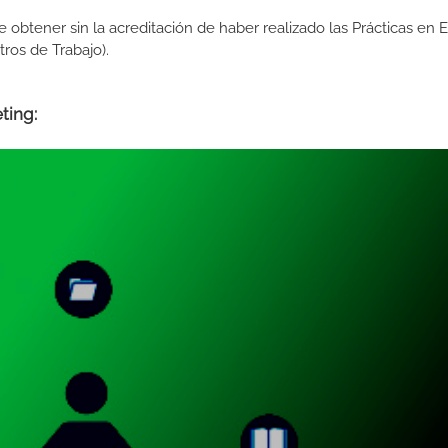
de obtener sin la acreditación de haber realizado las Prácticas en
os de Trabajo).
ting: