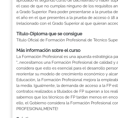
aprobado el segundo curso de bachillerato ó haber sup
el caso de que no cumplas ninguno de los requisitos an
a Grado Superior. Para poder presentarse a la prueba d
el año en el que presentes a la prueba de acceso ó 18 
(relacionado con el Grado Superior al que quieran acced
Título-Diploma que se consigue
Título Oficial de Formación Profesional de Técnico Sup
Más información sobre el curso
La Formación Profesional es una apuesta estratégica par
"...necesitamos una Formación Profesional de calidad y
considera que esto es esencial para el desarrollo perso
reorientar su modelo de crecimiento económico y alcanza
Educación, la Formación Profesional mejora la empleabili
la media. Igualmente, la demanda de acceso a la FP está
contratos realizados a titulados de FP superan a los real
sabemos que los técnicos de FP tardan menos en encontr
ello, el Gobierno considera la Formación Profesional 
PROFESIONALMENTE!