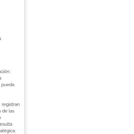
a
ción:
a
a pueda
 registran
 de las
n
esulta
atégica.