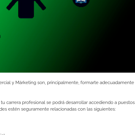
rcial y Márketing son, principalmente, formarte adecuadamente
tu carrera profesional se podrá desarrollar accediendo a puestos
des estén seguramente relacionadas con las siguientes: