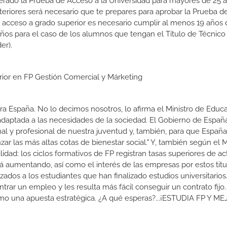
erado la Prueba de Acceso a la Universidad para mayores de 25 a
teriores será necesario que te prepares para aprobar la Prueba 
e acceso a grado superior es necesario cumplir al menos 19 años
años para el caso de los alumnos que tengan el Título de Técnico
er).
erior en FP Gestión Comercial y Márketing
a España. No lo decimos nosotros, lo afirma el Ministro de Educa
 adaptada a las necesidades de la sociedad. El Gobierno de Españ
nal y profesional de nuestra juventud y, también, para que Españ
r las más altas cotas de bienestar social." Y, también según el M
dad: los ciclos formativos de FP registran tasas superiores de ac
 aumentando, así como el interés de las empresas por estos titu
izados a los estudiantes que han finalizado estudios universitario
ar un empleo y les resulta más fácil conseguir un contrato fijo.
como una apuesta estratégica. ¿A qué esperas?...¡ESTUDIA FP Y M