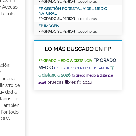
ños. En
FP GRADO SUPERIOR
- 2000 horas
de Acceso
FP GESTIÓN FORESTAL Y DEL MEDIO
NATURAL
 durante
FP GRADO SUPERIOR
- 2000 horas
FP IMAGEN
FP GRADO SUPERIOR
- 2000 horas
LO MÁS BUSCADO EN FP
FP GRADO
FP GRADO MEDIO A DISTANCIA
ción:
MEDIO
fp
FP GRADO SUPERIOR A DISTANCIA
a
a distancia 2026
fp grado medio a distancia
a pueda
pruebas libres fp 2026
2026
inistro de
tividad a
lados: los
s. También
 Por todo
EJORA