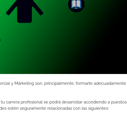
rcial y Márketing son, principalmente, formarte adecuadamente
tu carrera profesional se podrá desarrollar accediendo a puestos
des estén seguramente relacionadas con las siguientes: