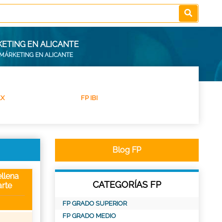
KETING EN ALICANTE
 MÁRKETING EN ALICANTE
LX
FP IBI
Blog FP
llena
CATEGORÍAS FP
rte
FP GRADO SUPERIOR
FP GRADO MEDIO