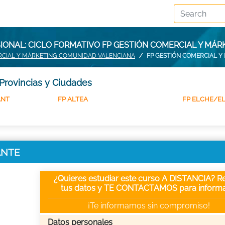
ONAL: CICLO FORMATIVO FP GESTIÓN COMERCIAL Y MÁR
RCIAL Y MÁRKETING COMUNIDAD VALENCIANA
FP GESTIÓN COMERCIAL Y
Provincias y Ciudades
ANT
FP ALTEA
FP ELCHE/E
CANTE
¿Quieres estudiar este curso A DISTANCIA? Re
tus datos y TE CONTACTAMOS para informa
¡Te informamos sin compromiso!
Datos personales