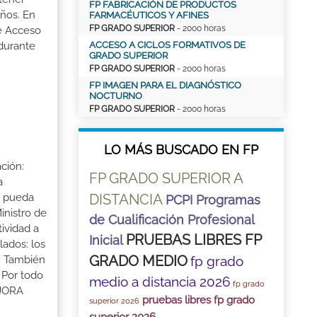
FP FABRICACIÓN DE PRODUCTOS
ños. En
FARMACÉUTICOS Y AFINES
FP GRADO SUPERIOR
- 2000 horas
de Acceso
ACCESO A CICLOS FORMATIVOS DE
 durante
GRADO SUPERIOR
FP GRADO SUPERIOR
- 2000 horas
FP IMAGEN PARA EL DIAGNÓSTICO
NOCTURNO
FP GRADO SUPERIOR
- 2000 horas
LO MÁS BUSCADO EN FP
ción:
FP GRADO SUPERIOR A
a
DISTANCIA
a pueda
PCPI Programas
inistro de
de Cualificación Profesional
tividad a
PRUEBAS LIBRES FP
Inicial
lados: los
GRADO MEDIO
fp grado
s. También
 Por todo
medio a distancia 2026
fp grado
EJORA
pruebas libres fp grado
superior 2026