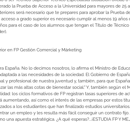
erado la Prueba de Acceso a la Universidad para mayores de 25 a
teriores será necesario que te prepares para aprobar la Prueba 
e acceso a grado superior es necesario cumplir al menos 19 años
años para el caso de los alumnos que tengan el Título de Técnico
er).
erior en FP Gestión Comercial y Márketing
a España. No lo decimos nosotros, lo afirma el Ministro de Educa
 adaptada a las necesidades de la sociedad. El Gobierno de Españ
nal y profesional de nuestra juventud y, también, para que Españ
r las más altas cotas de bienestar social." Y, también según el M
dad: los ciclos formativos de FP registran tasas superiores de ac
 aumentando, así como el interés de las empresas por estos titu
izados a los estudiantes que han finalizado estudios universitario
ar un empleo y les resulta más fácil conseguir un contrato fijo.
como una apuesta estratégica. ¿A qué esperas?...¡ESTUDIA FP Y M