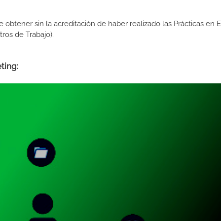
de obtener sin la acreditación de haber realizado las Prácticas en
os de Trabajo).
ting: