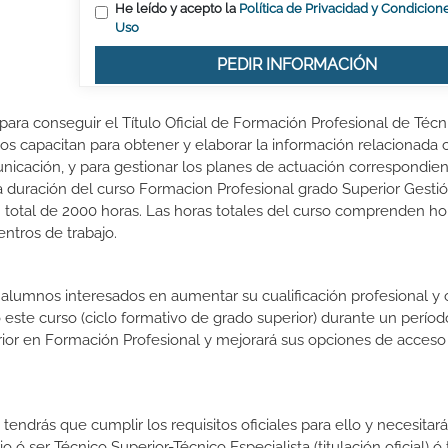
He leído y acepto la
Política de Privacidad y Condicion
Uso
PEDIR INFORMACIÓN
para conseguir el Título Oficial de Formación Profesional de Técn
os capacitan para obtener y elaborar la información relacionada 
municación, y para gestionar los planes de actuación correspondien
La duración del curso Formacion Profesional grado Superior Gesti
 total de 2000 horas. Las horas totales del curso comprenden ho
entros de trabajo.
s alumnos interesados en aumentar su cualificación profesional y
o este curso (ciclo formativo de grado superior) durante un períod
rior en Formación Profesional y mejorará sus opciones de acceso 
endrás que cumplir los requisitos oficiales para ello y necesitará
o ó ser Técnico Superior-Técnico Especialista (titulación oficial) ó