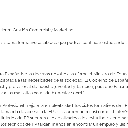
perioren Gestión Comercial y Márketing
ro sistema formativo establece que podrías continuar estudiando l
a España. No lo decimos nosotros, lo afirma el Ministro de Educa
 adaptada a las necesidades de la sociedad. El Gobierno de Españ
nal y profesional de nuestra juventud y, también, para que Españ
r las más altas cotas de bienestar social."
 Profesional mejora la empleabilidad: los ciclos formativos de FP
a demanda de acceso a la FP está aumentando, así como el interés
 titulados de FP superan a los realizados a los estudiantes que ha
e los técnicos de FP tardan menos en encontrar un empleo y les r