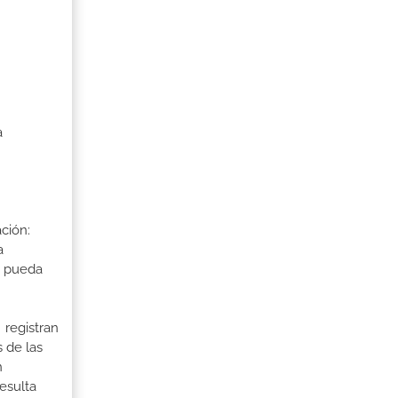
a
ción:
a
a pueda
 registran
 de las
n
esulta