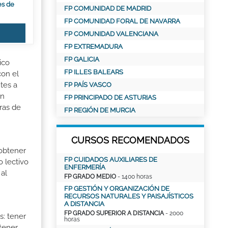
es de
FP COMUNIDAD DE MADRID
FP COMUNIDAD FORAL DE NAVARRA
FP COMUNIDAD VALENCIANA
FP EXTREMADURA
FP GALICIA
ico
FP ILLES BALEARS
con el
tes a
FP PAÍS VASCO
ón
FP PRINCIPADO DE ASTURIAS
ras de
FP REGIÓN DE MURCIA
CURSOS RECOMENDADOS
 obtener
FP CUIDADOS AUXILIARES DE
o lectivo
ENFERMERÍA
al
FP GRADO MEDIO
- 1400 horas
FP GESTIÓN Y ORGANIZACIÓN DE
RECURSOS NATURALES Y PAISAJÍSTICOS
A DISTANCIA
FP GRADO SUPERIOR A DISTANCIA
- 2000
s: tener
horas
 tener