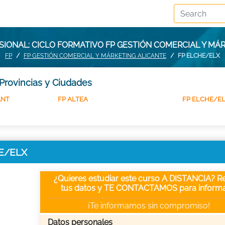
IONAL: CICLO FORMATIVO FP GESTIÓN COMERCIAL Y MÁ
FP
FP GESTIÓN COMERCIAL Y MÁRKETING ALICANTE
FP ELCHE/ELX
Provincias y Ciudades
ANT
FP ALTEA
FP ELCHE/E
HE/ELX
¿Quieres estudiar este curso A DISTANCIA? Re
tus datos y TE CONTACTAMOS para informa
¡Te informamos sin compromiso!
Datos personales