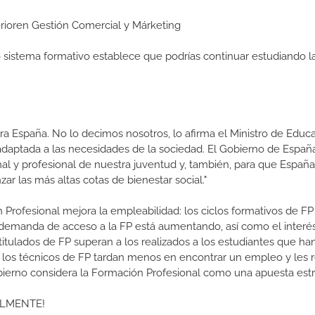
perioren Gestión Comercial y Márketing
ro sistema formativo establece que podrías continuar estudiando l
a España. No lo decimos nosotros, lo afirma el Ministro de Educa
 adaptada a las necesidades de la sociedad. El Gobierno de Españ
nal y profesional de nuestra juventud y, también, para que Españ
r las más altas cotas de bienestar social."
 Profesional mejora la empleabilidad: los ciclos formativos de FP
a demanda de acceso a la FP está aumentando, así como el interés
 titulados de FP superan a los realizados a los estudiantes que ha
e los técnicos de FP tardan menos en encontrar un empleo y les r
Gobierno considera la Formación Profesional como una apuesta estr
ALMENTE!