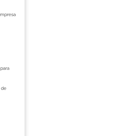
 Empresa
 para
 de