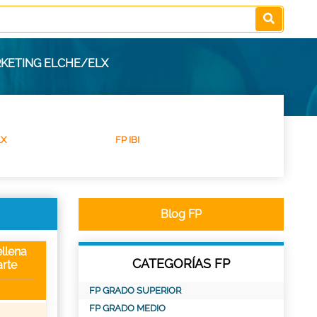
RKETING ELCHE/ELX
LX
FP IBI
Blog FP
llena
CATEGORÍAS FP
rte
FP GRADO SUPERIOR
FP GRADO MEDIO