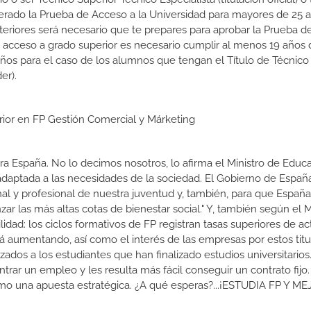
erado la Prueba de Acceso a la Universidad para mayores de 25 a
teriores será necesario que te prepares para aprobar la Prueba 
e acceso a grado superior es necesario cumplir al menos 19 años
años para el caso de los alumnos que tengan el Título de Técnico
er).
erior en FP Gestión Comercial y Márketing
a España. No lo decimos nosotros, lo afirma el Ministro de Educa
 adaptada a las necesidades de la sociedad. El Gobierno de Españ
nal y profesional de nuestra juventud y, también, para que Españ
r las más altas cotas de bienestar social." Y, también según el M
dad: los ciclos formativos de FP registran tasas superiores de ac
 aumentando, así como el interés de las empresas por estos titu
izados a los estudiantes que han finalizado estudios universitario
ar un empleo y les resulta más fácil conseguir un contrato fijo.
como una apuesta estratégica. ¿A qué esperas?...¡ESTUDIA FP Y M