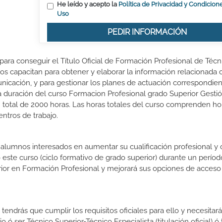
He leído y acepto la
Política de Privacidad y Condicion
Uso
PEDIR INFORMACIÓN
para conseguir el Título Oficial de Formación Profesional de Técn
os capacitan para obtener y elaborar la información relacionada 
municación, y para gestionar los planes de actuación correspondien
La duración del curso Formacion Profesional grado Superior Gesti
 total de 2000 horas. Las horas totales del curso comprenden ho
entros de trabajo.
s alumnos interesados en aumentar su cualificación profesional y
o este curso (ciclo formativo de grado superior) durante un períod
rior en Formación Profesional y mejorará sus opciones de acceso 
endrás que cumplir los requisitos oficiales para ello y necesitará
o ó ser Técnico Superior-Técnico Especialista (titulación oficial) ó