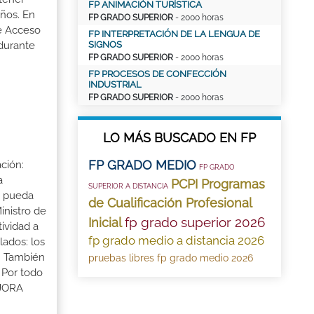
FP ANIMACIÓN TURÍSTICA
ños. En
FP GRADO SUPERIOR
- 2000 horas
de Acceso
FP INTERPRETACIÓN DE LA LENGUA DE
SIGNOS
 durante
FP GRADO SUPERIOR
- 2000 horas
FP PROCESOS DE CONFECCIÓN
INDUSTRIAL
FP GRADO SUPERIOR
- 2000 horas
LO MÁS BUSCADO EN FP
FP GRADO MEDIO
ción:
FP GRADO
a
PCPI Programas
SUPERIOR A DISTANCIA
a pueda
de Cualificación Profesional
inistro de
fp grado superior 2026
Inicial
tividad a
fp grado medio a distancia 2026
lados: los
s. También
pruebas libres fp grado medio 2026
 Por todo
EJORA