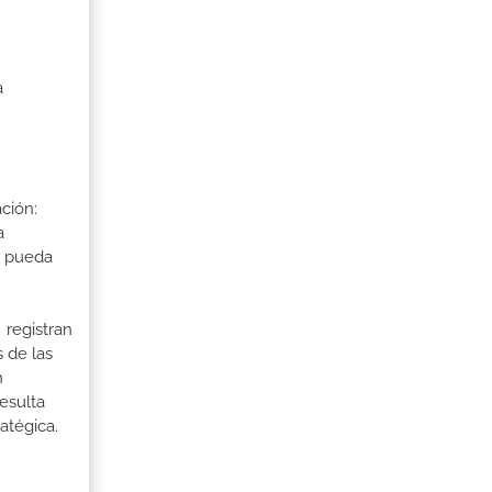
a
ción:
a
a pueda
 registran
 de las
n
esulta
atégica.