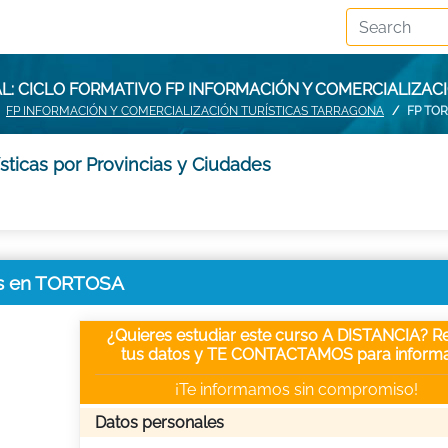
: CICLO FORMATIVO FP INFORMACIÓN Y COMERCIALIZAC
FP INFORMACIÓN Y COMERCIALIZACIÓN TURÍSTICAS TARRAGONA
FP TO
sticas por Provincias y Ciudades
cas en TORTOSA
¿Quieres estudiar este curso A DISTANCIA? Re
tus datos y TE CONTACTAMOS para informa
¡Te informamos sin compromiso!
Datos personales