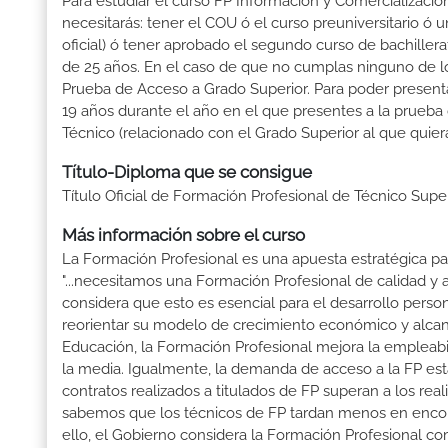
Para estudiar el curso FP Información y Comercialización 
necesitarás: tener el COU ó el curso preuniversitario ó un
oficial) ó tener aprobado el segundo curso de bachille
de 25 años. En el caso de que no cumplas ninguno de los
Prueba de Acceso a Grado Superior. Para poder presenta
19 años durante el año en el que presentes a la prueba
Técnico (relacionado con el Grado Superior al que quier
Título-Diploma que se consigue
Título Oficial de Formación Profesional de Técnico Supe
Más información sobre el curso
La Formación Profesional es una apuesta estratégica par
"...necesitamos una Formación Profesional de calidad y
considera que esto es esencial para el desarrollo perso
reorientar su modelo de crecimiento económico y alcanza
Educación, la Formación Profesional mejora la empleabili
la media. Igualmente, la demanda de acceso a la FP está
contratos realizados a titulados de FP superan a los real
sabemos que los técnicos de FP tardan menos en encontr
ello, el Gobierno considera la Formación Profesional 