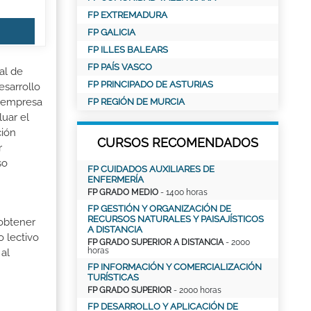
FP EXTREMADURA
FP GALICIA
FP ILLES BALEARS
FP PAÍS VASCO
al de
FP PRINCIPADO DE ASTURIAS
esarrollo
la empresa
FP REGIÓN DE MURCIA
luar el
ción
CURSOS RECOMENDADOS
r
so
FP CUIDADOS AUXILIARES DE
ENFERMERÍA
FP GRADO MEDIO
- 1400 horas
FP GESTIÓN Y ORGANIZACIÓN DE
RECURSOS NATURALES Y PAISAJÍSTICOS
 obtener
A DISTANCIA
o lectivo
FP GRADO SUPERIOR A DISTANCIA
- 2000
horas
al
FP INFORMACIÓN Y COMERCIALIZACIÓN
TURÍSTICAS
FP GRADO SUPERIOR
- 2000 horas
FP DESARROLLO Y APLICACIÓN DE