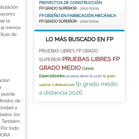
PROYECTOS DE CONSTRUCCIÓN
itulación
FP GRADO SUPERIOR
- 2000 horas
mayores
FP DISEÑO EN FABRICACIÓN MECÁNICA
ar la
FP GRADO SUPERIOR
- 2000 horas
r al menos
ítulo de
LO MÁS BUSCADO EN FP
PRUEBAS LIBRES FP GRADO
PRUEBAS LIBRES FP
SUPERIOR
GRADO MEDIO
Cursos
Especializados
pruebas libres fp 2026
fp grado
ción:
fp grado medio
superior a distancia 2026
a
a distancia 2026
a pueda
inistro de
tividad a
lados: los
s. También
 Por todo
EJORA