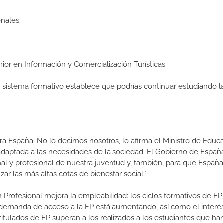
nales.
erior en Información y Comercialización Turísticas
ro sistema formativo establece que podrías continuar estudiando l
a España. No lo decimos nosotros, lo afirma el Ministro de Educa
 adaptada a las necesidades de la sociedad. El Gobierno de Españ
nal y profesional de nuestra juventud y, también, para que Españ
r las más altas cotas de bienestar social."
 Profesional mejora la empleabilidad: los ciclos formativos de FP
a demanda de acceso a la FP está aumentando, así como el interés
 titulados de FP superan a los realizados a los estudiantes que ha