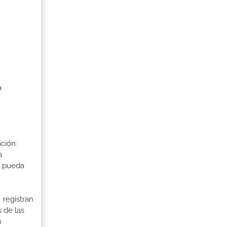
a
ción:
a
a pueda
 registran
 de las
n