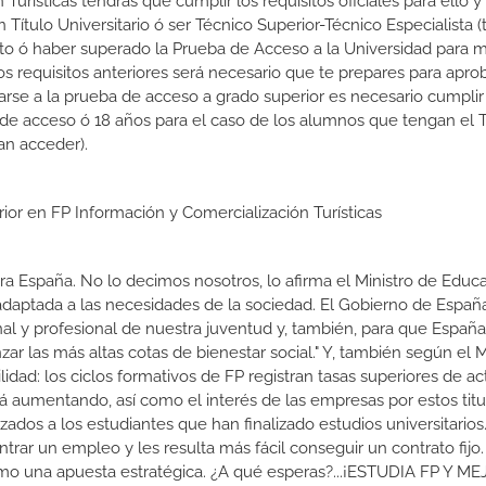
Turísticas tendrás que cumplir los requisitos oficiales para ello y
 Título Universitario ó ser Técnico Superior-Técnico Especialista (t
rato ó haber superado la Prueba de Acceso a la Universidad para 
 requisitos anteriores será necesario que te prepares para aprob
rse a la prueba de acceso a grado superior es necesario cumpli
 de acceso ó 18 años para el caso de los alumnos que tengan el T
an acceder).
rior en FP Información y Comercialización Turísticas
a España. No lo decimos nosotros, lo afirma el Ministro de Educa
 adaptada a las necesidades de la sociedad. El Gobierno de Españ
nal y profesional de nuestra juventud y, también, para que Españ
r las más altas cotas de bienestar social." Y, también según el M
dad: los ciclos formativos de FP registran tasas superiores de ac
 aumentando, así como el interés de las empresas por estos titu
izados a los estudiantes que han finalizado estudios universitario
ar un empleo y les resulta más fácil conseguir un contrato fijo.
como una apuesta estratégica. ¿A qué esperas?...¡ESTUDIA FP Y M