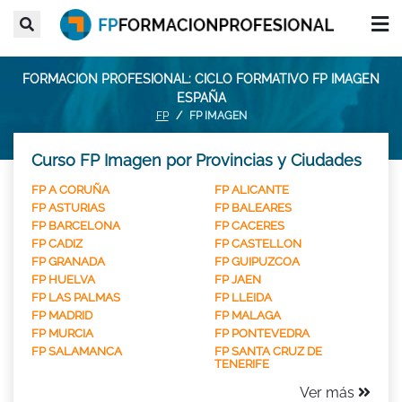
FORMACION PROFESIONAL: CICLO FORMATIVO FP IMAGEN
ESPAÑA
FP
FP IMAGEN
Curso FP Imagen por Provincias y Ciudades
FP A CORUÑA
FP ALICANTE
FP ASTURIAS
FP BALEARES
FP BARCELONA
FP CACERES
FP CADIZ
FP CASTELLON
FP GRANADA
FP GUIPUZCOA
FP HUELVA
FP JAEN
FP LAS PALMAS
FP LLEIDA
FP MADRID
FP MALAGA
FP MURCIA
FP PONTEVEDRA
FP SALAMANCA
FP SANTA CRUZ DE
TENERIFE
Ver más