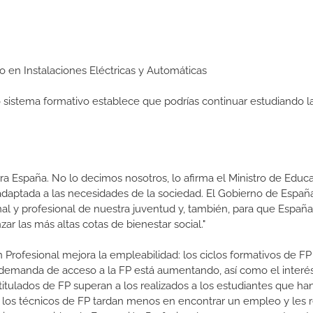
io en Instalaciones Eléctricas y Automáticas
ro sistema formativo establece que podrías continuar estudiando l
a España. No lo decimos nosotros, lo afirma el Ministro de Educa
 adaptada a las necesidades de la sociedad. El Gobierno de Españ
nal y profesional de nuestra juventud y, también, para que Españ
r las más altas cotas de bienestar social."
 Profesional mejora la empleabilidad: los ciclos formativos de FP
a demanda de acceso a la FP está aumentando, así como el interés
 titulados de FP superan a los realizados a los estudiantes que ha
e los técnicos de FP tardan menos en encontrar un empleo y les r