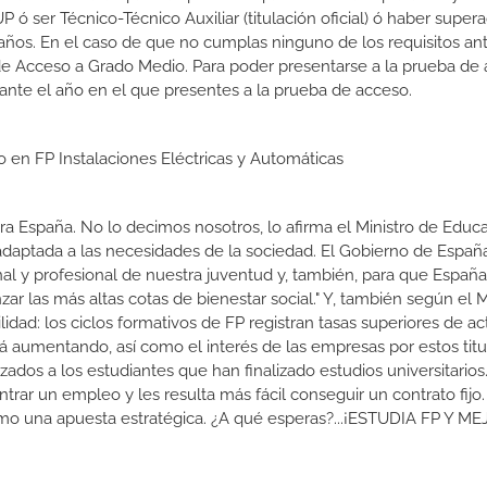
 ser Técnico-Técnico Auxiliar (titulación oficial) ó haber supera
ños. En el caso de que no cumplas ninguno de los requisitos ant
de Acceso a Grado Medio. Para poder presentarse a la prueba de
ante el año en el que presentes a la prueba de acceso.
o en FP Instalaciones Eléctricas y Automáticas
a España. No lo decimos nosotros, lo afirma el Ministro de Educa
 adaptada a las necesidades de la sociedad. El Gobierno de Españ
nal y profesional de nuestra juventud y, también, para que Españ
r las más altas cotas de bienestar social." Y, también según el M
dad: los ciclos formativos de FP registran tasas superiores de ac
 aumentando, así como el interés de las empresas por estos titu
izados a los estudiantes que han finalizado estudios universitario
ar un empleo y les resulta más fácil conseguir un contrato fijo.
como una apuesta estratégica. ¿A qué esperas?...¡ESTUDIA FP Y M