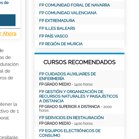
es de
FP COMUNIDAD FORAL DE NAVARRA
FP COMUNIDAD VALENCIANA
FP EXTREMADURA
FP ILLES BALEARS
r Ahora
FP PAÍS VASCO
FP REGIÓN DE MURCIA
de
as de
CURSOS RECOMENDADOS
 duración
al de
FP CUIDADOS AUXILIARES DE
tros de
ENFERMERÍA
FP GRADO MEDIO
- 1400 horas
FP GESTIÓN Y ORGANIZACIÓN DE
RECURSOS NATURALES Y PAISAJÍSTICOS
A DISTANCIA
tener la
FP GRADO SUPERIOR A DISTANCIA
- 2000
horas
tivo de 1
oral.
FP SERVICIOS EN RESTAURACIÓN
FP GRADO MEDIO
- 1400 horas
FP EQUIPOS ELECTRÓNICOS DE
CONSUMO
esitarás: