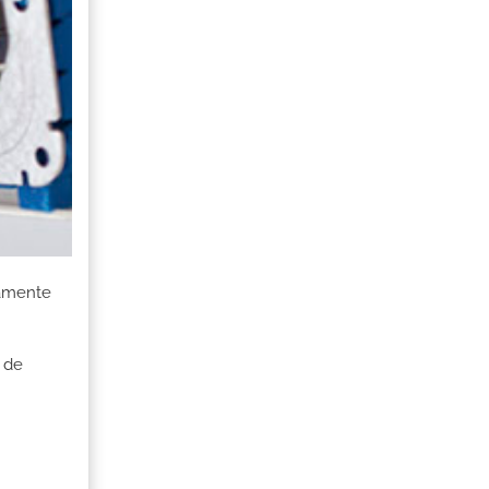
damente
 de