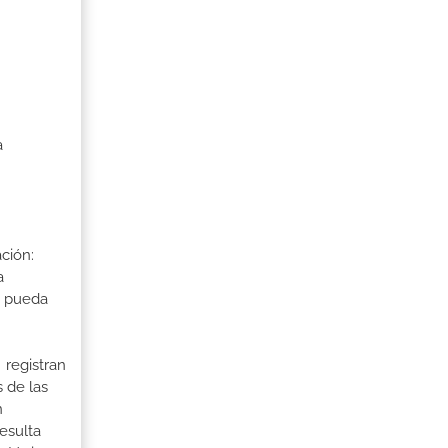
a
ción:
a
a pueda
 registran
 de las
n
esulta