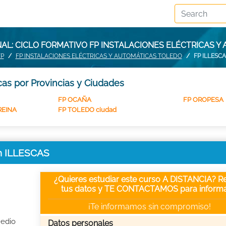
L: CICLO FORMATIVO FP INSTALACIONES ELÉCTRICAS Y
FP
FP INSTALACIONES ELÉCTRICAS Y AUTOMÁTICAS TOLEDO
FP ILLESC
cas por Provincias y Ciudades
FP OCAÑA
FP OROPESA
REINA
FP TOLEDO ciudad
en ILLESCAS
¿Quieres estudiar este curso A DISTANCIA? Re
tus datos y TE CONTACTAMOS para informa
¡Te informamos sin compromiso!
Medio
Datos personales