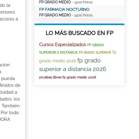
FP GRADO MEDIO
- 1400 horas
do la
FP FARMACIA NOCTURNO
eriores
FP GRADO MEDIO
- 1400 horas
 acceso a
LO MÁS BUSCADO EN FP
Cursos Especializados
FP GRADO
fp
SUPERIOR A DISTANCIA
FP GRADO SUPERIOR
fp grado
grado medio 2026
ción:
superior a distancia 2026
a
pruebas libres fp grado medio 2026
a pueda
inistro de
tividad a
lados: los
s. También
 Por todo
EJORA