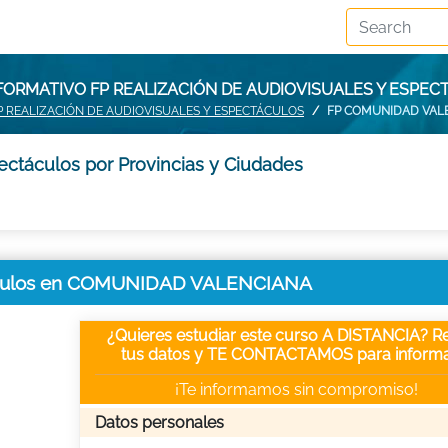
FORMATIVO FP REALIZACIÓN DE AUDIOVISUALES Y ESP
P REALIZACIÓN DE AUDIOVISUALES Y ESPECTÁCULOS
FP COMUNIDAD VAL
ectáculos por Provincias y Ciudades
ctáculos en COMUNIDAD VALENCIANA
¿Quieres estudiar este curso A DISTANCIA? Re
tus datos y TE CONTACTAMOS para informa
¡Te informamos sin compromiso!
Datos personales