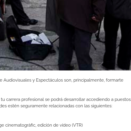
e Audiovisuales y Espectáculos son, principalmente, formarte
tu carrera profesional se podrá desarrollar accediendo a puestos
des estén seguramente relacionadas con las siguientes:
ge cinematogràfic, edición de vídeo (VTR)