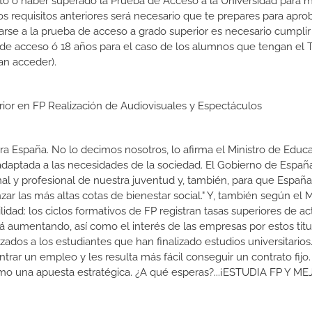
rato ó haber superado la Prueba de Acceso a la Universidad para 
 requisitos anteriores será necesario que te prepares para aprob
rse a la prueba de acceso a grado superior es necesario cumpli
 de acceso ó 18 años para el caso de los alumnos que tengan el T
an acceder).
rior en FP Realización de Audiovisuales y Espectáculos
a España. No lo decimos nosotros, lo afirma el Ministro de Educa
 adaptada a las necesidades de la sociedad. El Gobierno de Españ
nal y profesional de nuestra juventud y, también, para que Españ
r las más altas cotas de bienestar social." Y, también según el M
dad: los ciclos formativos de FP registran tasas superiores de ac
 aumentando, así como el interés de las empresas por estos titu
izados a los estudiantes que han finalizado estudios universitario
ar un empleo y les resulta más fácil conseguir un contrato fijo.
como una apuesta estratégica. ¿A qué esperas?...¡ESTUDIA FP Y M