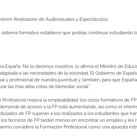
perioren Realización de Audiovisuales y Espectáculos
ro sistema formativo establece que podrías continuar estudiando l
a España. No lo decimos nosotros, lo afirma el Ministro de Educa
 adaptada a las necesidades de la sociedad. El Gobierno de Españ
nal y profesional de nuestra juventud y, también, para que Españ
r las más altas cotas de bienestar social."
 Profesional mejora la empleabilidad: los ciclos formativos de FP
a demanda de acceso a la FP está aumentando, así como el interés
 titulados de FP superan a los realizados a los estudiantes que ha
e los técnicos de FP tardan menos en encontrar un empleo y les r
Gobierno considera la Formación Profesional como una apuesta estr