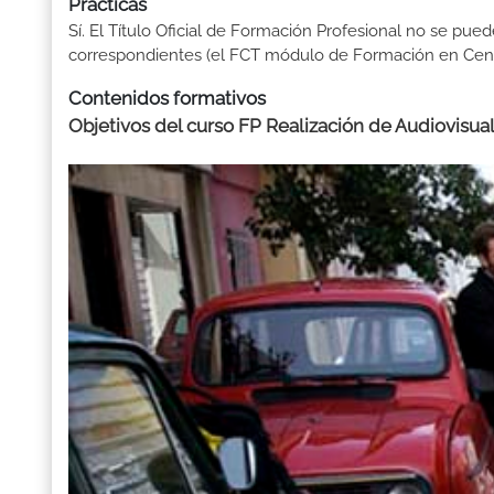
Prácticas
Sí. El Título Oficial de Formación Profesional no se pue
correspondientes (el FCT módulo de Formación en Centr
Contenidos formativos
Objetivos del curso FP Realización de Audiovisua