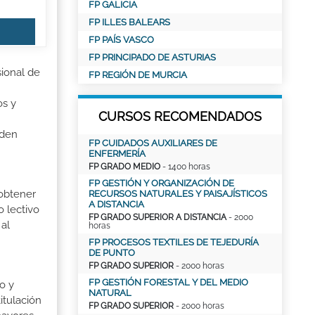
FP GALICIA
FP ILLES BALEARS
FP PAÍS VASCO
FP PRINCIPADO DE ASTURIAS
sional de
FP REGIÓN DE MURCIA
os y
CURSOS RECOMENDADOS
nden
FP CUIDADOS AUXILIARES DE
ENFERMERÍA
FP GRADO MEDIO
- 1400 horas
FP GESTIÓN Y ORGANIZACIÓN DE
 obtener
RECURSOS NATURALES Y PAISAJÍSTICOS
A DISTANCIA
o lectivo
FP GRADO SUPERIOR A DISTANCIA
- 2000
al
horas
FP PROCESOS TEXTILES DE TEJEDURÍA
DE PUNTO
FP GRADO SUPERIOR
- 2000 horas
FP GESTIÓN FORESTAL Y DEL MEDIO
o y
NATURAL
itulación
FP GRADO SUPERIOR
- 2000 horas