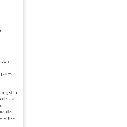
a
ción:
a
a pueda
 registran
 de las
n
esulta
atégica.