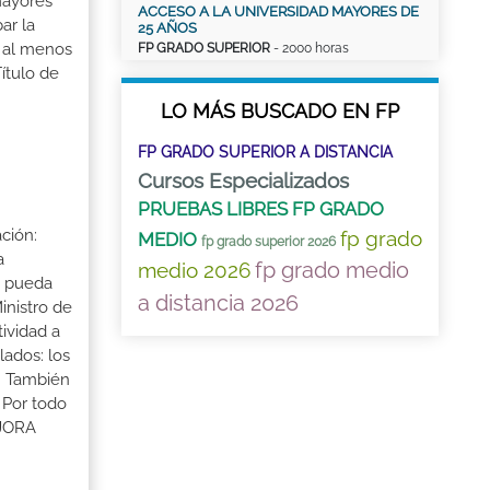
mayores
ACCESO A LA UNIVERSIDAD MAYORES DE
ar la
25 AÑOS
r al menos
FP GRADO SUPERIOR
- 2000 horas
ítulo de
LO MÁS BUSCADO EN FP
FP GRADO SUPERIOR A DISTANCIA
Cursos Especializados
PRUEBAS LIBRES FP GRADO
ción:
fp grado
MEDIO
fp grado superior 2026
a
fp grado medio
medio 2026
a pueda
a distancia 2026
inistro de
tividad a
lados: los
s. También
 Por todo
EJORA