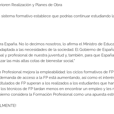
erioren Realización y Planes de Obra
ro sistema formativo establece que podrías continuar estudiando l
a España. No lo decimos nosotros, lo afirma el Ministro de Educa
 adaptada a las necesidades de la sociedad. El Gobierno de Españ
nal y profesional de nuestra juventud y, también, para que Españ
r las más altas cotas de bienestar social."
 Profesional mejora la empleabilidad: los ciclos formativos de FP
a demanda de acceso a la FP está aumentando, así como el interés
 titulados de FP superan a los realizados a los estudiantes que ha
e los técnicos de FP tardan menos en encontrar un empleo y les r
Gobierno considera la Formación Profesional como una apuesta estr
ALMENTE!