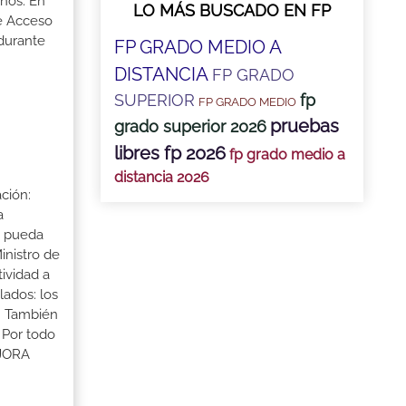
ños. En
LO MÁS BUSCADO EN FP
de Acceso
 durante
FP GRADO MEDIO A
DISTANCIA
FP GRADO
SUPERIOR
fp
FP GRADO MEDIO
pruebas
grado superior 2026
libres fp 2026
fp grado medio a
distancia 2026
ción:
a
a pueda
inistro de
tividad a
lados: los
s. También
 Por todo
EJORA