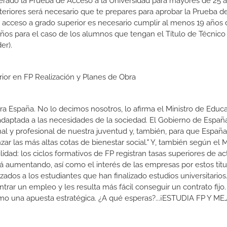
erado la Prueba de Acceso a la Universidad para mayores de 25 a
teriores será necesario que te prepares para aprobar la Prueba 
e acceso a grado superior es necesario cumplir al menos 19 años
años para el caso de los alumnos que tengan el Título de Técnico
er).
rior en FP Realización y Planes de Obra
a España. No lo decimos nosotros, lo afirma el Ministro de Educa
 adaptada a las necesidades de la sociedad. El Gobierno de Españ
nal y profesional de nuestra juventud y, también, para que Españ
r las más altas cotas de bienestar social." Y, también según el M
dad: los ciclos formativos de FP registran tasas superiores de ac
 aumentando, así como el interés de las empresas por estos titu
izados a los estudiantes que han finalizado estudios universitario
ar un empleo y les resulta más fácil conseguir un contrato fijo.
como una apuesta estratégica. ¿A qué esperas?...¡ESTUDIA FP Y M