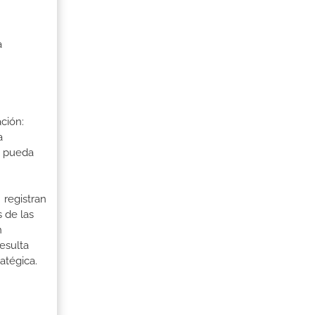
a
ción:
a
a pueda
 registran
 de las
n
esulta
atégica.