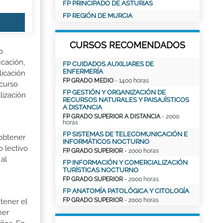
FP PRINCIPADO DE ASTURIAS
FP REGIÓN DE MURCIA
CURSOS RECOMENDADOS
o
icación,
FP CUIDADOS AUXILIARES DE
ENFERMERÍA
licación
FP GRADO MEDIO
- 1400 horas
 curso
FP GESTIÓN Y ORGANIZACIÓN DE
lización
RECURSOS NATURALES Y PAISAJÍSTICOS
A DISTANCIA
FP GRADO SUPERIOR A DISTANCIA
- 2000
horas
FP SISTEMAS DE TELECOMUNICACIÓN E
 obtener
INFORMÁTICOS NOCTURNO
o lectivo
FP GRADO SUPERIOR
- 2000 horas
al
FP INFORMACIÓN Y COMERCIALIZACIÓN
TURÍSTICAS NOCTURNO
FP GRADO SUPERIOR
- 2000 horas
FP ANATOMÍA PATOLÓGICA Y CITOLOGÍA
FP GRADO SUPERIOR
- 2000 horas
 tener el
ner