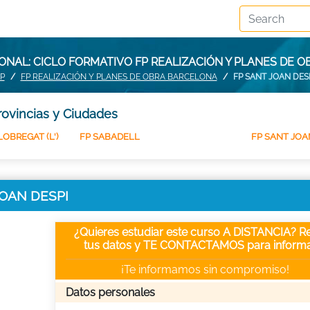
NAL: CICLO FORMATIVO FP REALIZACIÓN Y PLANES DE O
P
FP REALIZACIÓN Y PLANES DE OBRA BARCELONA
FP SANT JOAN DES
rovincias y Ciudades
OBREGAT (L')
FP SABADELL
FP SANT JOA
 JOAN DESPI
¿Quieres estudiar este curso A DISTANCIA? Re
tus datos y TE CONTACTAMOS para informa
¡Te informamos sin compromiso!
Datos personales