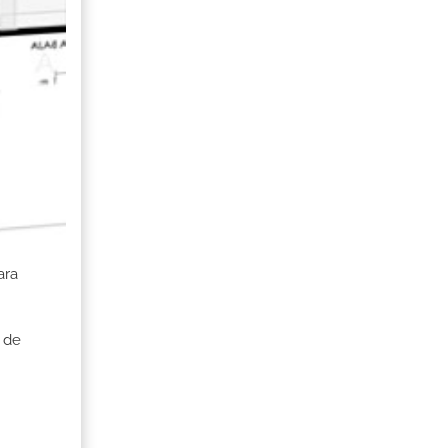
ara
 de