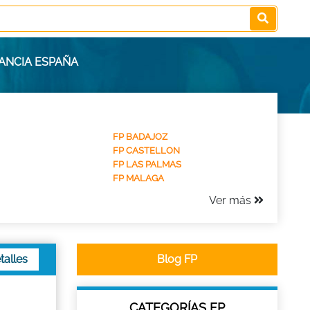
TANCIA ESPAÑA
FP BADAJOZ
FP CASTELLON
FP LAS PALMAS
FP MALAGA
Ver más
talles
Blog FP
CATEGORÍAS FP