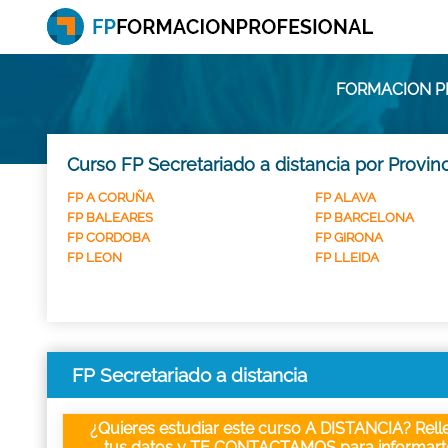
FORMACION PR
Curso FP Secretariado a distancia por Provin
FP A CORUÑA
FP ALAVA
FP BALEARES
FP BARCELONA
FP CORDOBA
FP GIRONA
FP LEON
FP LLEIDA
FP Secretariado a distancia
¿Quieres estudiar este curso A DISTANCIA? Rell
tus datos y TE CONTACTAMOS para informart