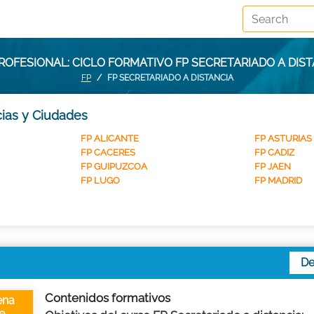
OFESIONAL: CICLO FORMATIVO FP SECRETARIADO A DIS
FP
FP SECRETARIADO A DISTANCIA
cias y Ciudades
FP ALICANTE
FP ASTURIAS
FP CACERES
FP CADIZ
FP GUIPUZCOA
FP JAEN
FP LUGO
FP MADRID
De
Contenidos formativos
ena
e