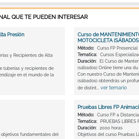
AL QUE TE PUEDEN INTERESAR
lta Presión
Curso de MANTENIMIENTO
MOTOCICLETA (SÁBADOS
Método:
Curso FP Presencial
Tematica:
Cursos Especializ
rías y Recipientes de Alta
Duración:
El Curso de Manteni
(sábados) Online tiene una du
e tuberías y recipientes de
Con nuestro Curso de Mantenim
rendizaje en el mundo de la
(sábados) obtendrás un profun
ver temario
de distint...
Pruebas Libres FP Animació
Método:
Curso FP a Distancia
Tematica:
PRUEBAS LIBRES 
Duración:
2000 horas
s objetivos fundamentales del
Objetivos del curso Pruebas L