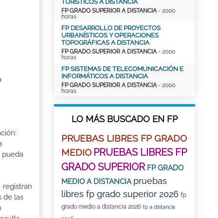
TURÍSTICOS A DISTANCIA
FP GRADO SUPERIOR A DISTANCIA
- 2000
horas
FP DESARROLLO DE PROYECTOS
URBANÍSTICOS Y OPERACIONES
TOPOGRÁFICAS A DISTANCIA
FP GRADO SUPERIOR A DISTANCIA
- 2000
horas
FP SISTEMAS DE TELECOMUNICACIÓN E
INFORMÁTICOS A DISTANCIA
a
FP GRADO SUPERIOR A DISTANCIA
- 2000
horas
LO MÁS BUSCADO EN FP
ción:
PRUEBAS LIBRES FP GRADO
a
PRUEBAS LIBRES FP
MEDIO
a pueda
GRADO SUPERIOR
FP GRADO
pruebas
MEDIO A DISTANCIA
 registran
libres fp grado superior 2026
fp
 de las
n
grado medio a distancia 2026
fp a distancia