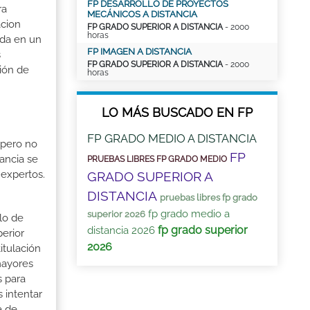
FP DESARROLLO DE PROYECTOS
ra
MECÁNICOS A DISTANCIA
acion
FP GRADO SUPERIOR A DISTANCIA
- 2000
horas
ada en un
FP IMAGEN A DISTANCIA
s
FP GRADO SUPERIOR A DISTANCIA
- 2000
ción de
horas
LO MÁS BUSCADO EN FP
FP GRADO MEDIO A DISTANCIA
 pero no
FP
ancia se
PRUEBAS LIBRES FP GRADO MEDIO
 expertos.
GRADO SUPERIOR A
DISTANCIA
pruebas libres fp grado
fp grado medio a
superior 2026
lo de
fp grado superior
distancia 2026
perior
2026
itulación
mayores
s para
 intentar
a de