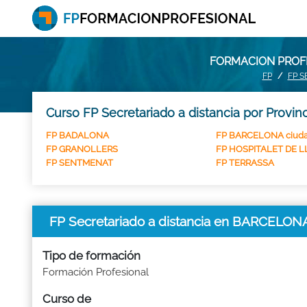
FORMACION PROFE
FP
FP S
Curso FP Secretariado a distancia por Provin
FP BADALONA
FP BARCELONA ciud
FP GRANOLLERS
FP HOSPITALET DE LL
FP SENTMENAT
FP TERRASSA
FP Secretariado a distancia en BARCELON
Tipo de formación
Formación Profesional
Curso de