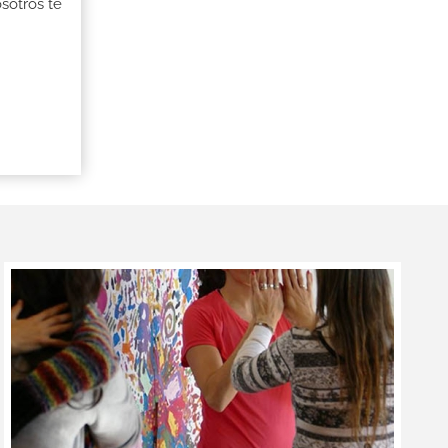
osotros te
n