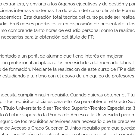
 extranjera, y enviarla a los órganos ejecutivos y de gestión y pa
cionas internas y externas. La duración del curso oficial de Form
cadémicos. Esta duración total teórica del curso puede ser realiz
udio. En 6 meses podrías estar en disposición de presentarte a lo
 curso comprende tanto horas de estudio personal como la realiza
necesarias para la obtención del título de FP.
orientado a un perfil de alumno que tiene interés en mejorar
ción profesional adaptada a las necesidades del mercado laboral
 de formación. Mediante la realización de este curso de FP a dist
or estudiando a tu ritmo con el apoyo de un equipo de profesores
 necesita cumplir ningún requisito. Cuando quieras obtener el Titu
 los requisitos oficiales para ello. Así para obtener el Grado Su
 Título Universitario ó ser Técnico Superior-Técnico Especialista (t
rato ó haber superado la Prueba de Acceso a la Universidad para 
nguno de los requisitos anteriores será necesario que te prepare
a de Acceso a Grado Superior. El único requisito para que puedas
 al menos 19 años durante el año en el que presentes a la prueb