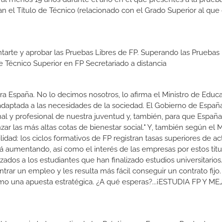
n el Título de Técnico (relacionado con el Grado Superior al que
tarte y aprobar las Pruebas Libres de FP. Superando las Pruebas 
e Técnico Superior en FP Secretariado a distancia
a España. No lo decimos nosotros, lo afirma el Ministro de Educa
 adaptada a las necesidades de la sociedad. El Gobierno de Españ
nal y profesional de nuestra juventud y, también, para que Españ
r las más altas cotas de bienestar social." Y, también según el M
dad: los ciclos formativos de FP registran tasas superiores de ac
 aumentando, así como el interés de las empresas por estos titu
izados a los estudiantes que han finalizado estudios universitario
ar un empleo y les resulta más fácil conseguir un contrato fijo.
como una apuesta estratégica. ¿A qué esperas?...¡ESTUDIA FP Y M