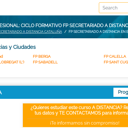
SIONAL: CICLO FORMATIVO FP SECRETARIADO A DISTAN
ECRETARIADO A DISTANCIA CATALUÑA
FP SECRETARIADO A DISTANCIA EN
cias y Ciudades
ad
FP BERGA
FP CALELLA
OBREGAT (L')
FP SABADELL
FP SANT CUG
A
Pro
¿Quieres estudiar este curso A DISTANCIA? Re
tus datos y TE CONTACTAMOS para informa
¡Te informamos sin compromiso!