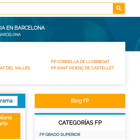
CIA EN BARCELONA
 BARCELONA
FP CORNELLÀ DE LLOBREGAT
AT DEL VALLÈS
FP SANT VICENÇ DE CASTELLET
grama
Blog FP
llena
CATEGORÍAS FP
rte
FP GRADO SUPERIOR