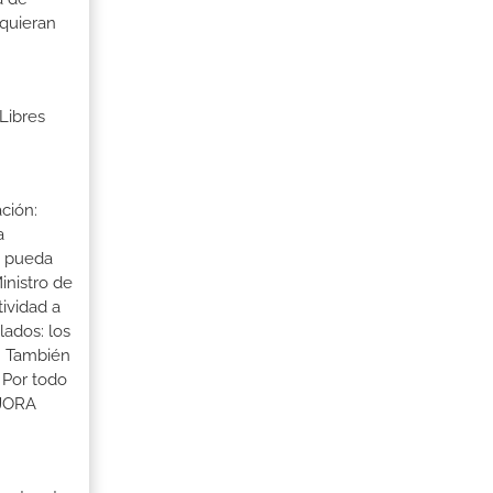
 quieran
Libres
ción:
a
a pueda
inistro de
tividad a
lados: los
s. También
 Por todo
EJORA