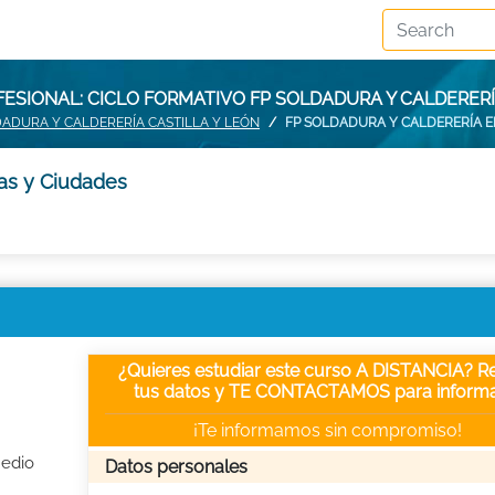
ESIONAL: CICLO FORMATIVO FP SOLDADURA Y CALDERERÍ
DADURA Y CALDERERÍA CASTILLA Y LEÓN
FP SOLDADURA Y CALDERERÍA E
ias y Ciudades
¿Quieres estudiar este curso A DISTANCIA? Re
tus datos y TE CONTACTAMOS para informa
¡Te informamos sin compromiso!
Medio
Datos personales