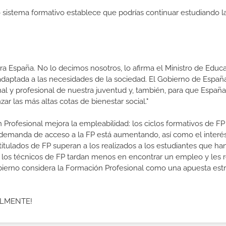
ro sistema formativo establece que podrías continuar estudiando l
a España. No lo decimos nosotros, lo afirma el Ministro de Educa
 adaptada a las necesidades de la sociedad. El Gobierno de Españ
nal y profesional de nuestra juventud y, también, para que Españ
ar las más altas cotas de bienestar social."
 Profesional mejora la empleabilidad: los ciclos formativos de FP
a demanda de acceso a la FP está aumentando, así como el interés
 titulados de FP superan a los realizados a los estudiantes que ha
e los técnicos de FP tardan menos en encontrar un empleo y les r
 Gobierno considera la Formación Profesional como una apuesta est
ALMENTE!