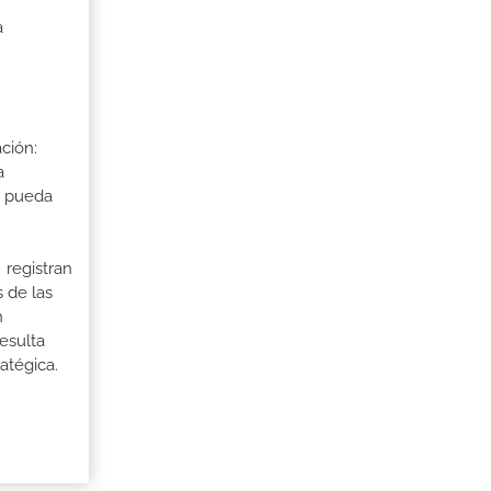
a
ción:
a
a pueda
 registran
 de las
n
esulta
ratégica.