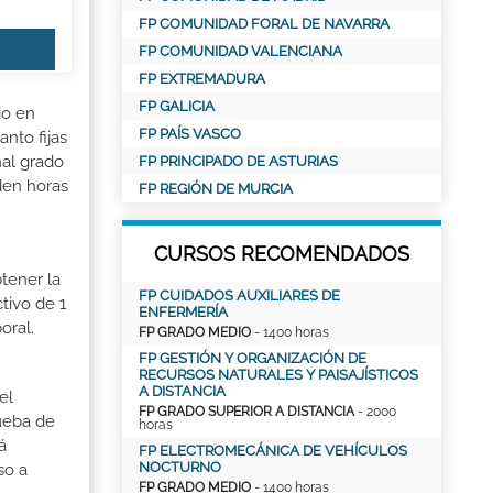
FP COMUNIDAD FORAL DE NAVARRA
FP COMUNIDAD VALENCIANA
FP EXTREMADURA
FP GALICIA
io en
FP PAÍS VASCO
nto fijas
nal grado
FP PRINCIPADO DE ASTURIAS
den horas
FP REGIÓN DE MURCIA
CURSOS RECOMENDADOS
tener la
FP CUIDADOS AUXILIARES DE
tivo de 1
ENFERMERÍA
oral.
FP GRADO MEDIO
- 1400 horas
FP GESTIÓN Y ORGANIZACIÓN DE
RECURSOS NATURALES Y PAISAJÍSTICOS
A DISTANCIA
el
FP GRADO SUPERIOR A DISTANCIA
- 2000
rueba de
horas
á
FP ELECTROMECÁNICA DE VEHÍCULOS
NOCTURNO
so a
FP GRADO MEDIO
- 1400 horas