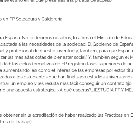
ante el año en el que presentes a la prueba de acceso.
o en FP Soldadura y Calderería
a España. No lo decimos nosotros, lo afirma el Ministro de Educa
 adaptada a las necesidades de la sociedad. El Gobierno de Españ
nal y profesional de nuestra juventud y, también, para que Españ
r las más altas cotas de bienestar social." Y, también según el M
dad: los ciclos formativos de FP registran tasas superiores de ac
 aumentando, así como el interés de las empresas por estos titu
izados a los estudiantes que han finalizado estudios universitario
ar un empleo y les resulta más fácil conseguir un contrato fijo.
como una apuesta estratégica. ¿A qué esperas?...¡ESTUDIA FP Y M
de obtener sin la acreditación de haber realizado las Prácticas en
os de Trabajo).