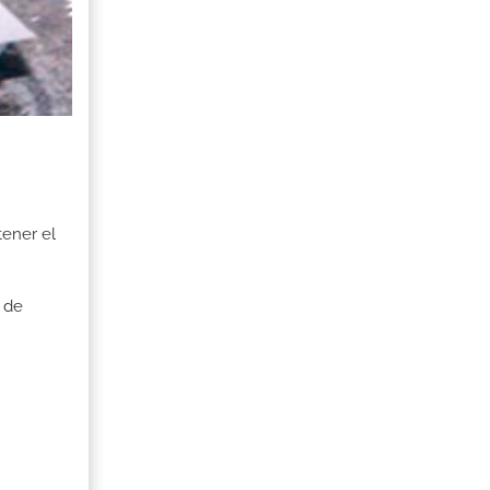
tener el
 de