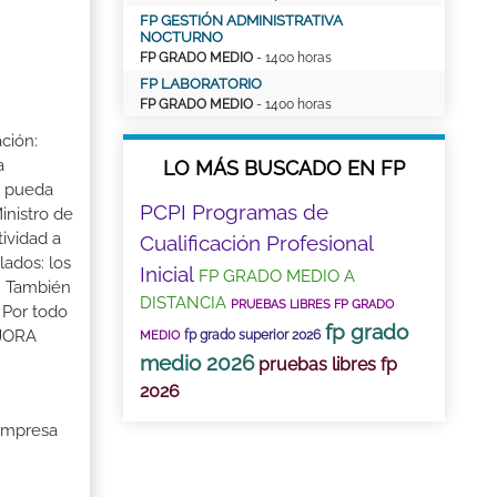
FP GESTIÓN ADMINISTRATIVA
NOCTURNO
FP GRADO MEDIO
- 1400 horas
FP LABORATORIO
FP GRADO MEDIO
- 1400 horas
ción:
a
LO MÁS BUSCADO EN FP
a pueda
PCPI Programas de
inistro de
tividad a
Cualificación Profesional
lados: los
Inicial
FP GRADO MEDIO A
s. También
DISTANCIA
PRUEBAS LIBRES FP GRADO
 Por todo
fp grado
EJORA
fp grado superior 2026
MEDIO
medio 2026
pruebas libres fp
2026
 Empresa