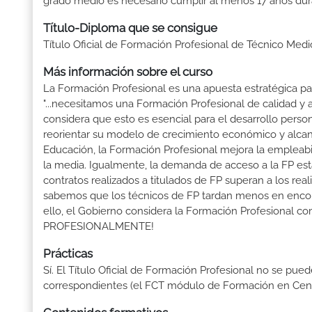
grado medio es necesario cumplir al menos 17 años dur
Título-Diploma que se consigue
Título Oficial de Formación Profesional de Técnico Medi
Más información sobre el curso
La Formación Profesional es una apuesta estratégica par
"...necesitamos una Formación Profesional de calidad y
considera que esto es esencial para el desarrollo perso
reorientar su modelo de crecimiento económico y alcanza
Educación, la Formación Profesional mejora la empleabili
la media. Igualmente, la demanda de acceso a la FP está
contratos realizados a titulados de FP superan a los real
sabemos que los técnicos de FP tardan menos en encontr
ello, el Gobierno considera la Formación Profesional 
PROFESIONALMENTE!
Prácticas
Sí. El Título Oficial de Formación Profesional no se pue
correspondientes (el FCT módulo de Formación en Centr