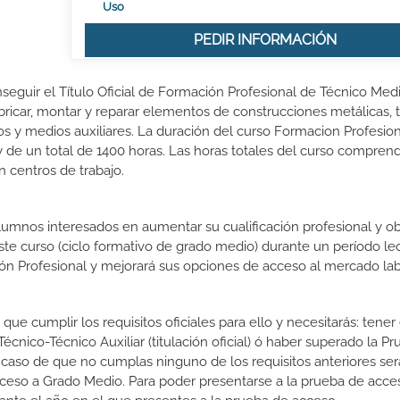
Uso
PEDIR INFORMACIÓN
nseguir el Título Oficial de Formación Profesional de Técnico Med
bricar, montar y reparar elementos de construcciones metálicas, ta
 y medios auxiliares. La duración del curso Formacion Profesio
 de un total de 1400 horas. Las horas totales del curso compren
n centros de trabajo.
lumnos interesados en aumentar su cualificación profesional y ob
este curso (ciclo formativo de grado medio) durante un período lec
ón Profesional y mejorará sus opciones de acceso al mercado lab
que cumplir los requisitos oficiales para ello y necesitarás: tener 
nico-Técnico Auxiliar (titulación oficial) ó haber superado la P
 caso de que no cumplas ninguno de los requisitos anteriores ser
cceso a Grado Medio. Para poder presentarse a la prueba de acce