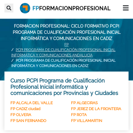
FORMACION PROFESIONAL: CICLO FORMATIVO PCPI
PROGRAMA DE CUALIFICACIÓN PROFESIONAL INICIAL
INFORMÁTICA Y COMUNICACIONES EN CADIZ
FP
PCPI PROGRAMA DE CUALIFICACIÓN PROFESIONAL INICIAL
INFORMÁTICA Y COMUNICACIONES ANDALUCÍA
PCPI PROGRAMA DE CUALIFICACIÓN PROFESIONAL INICIAL
INFORMÁTICA Y COMUNICACIONES EN CADIZ
Curso PCPI Programa de Cualificación
Profesional Inicial informática y
comunicaciones por Provincias y Ciudades
FP ALCALA DEL VALLE
FP ALGECIRAS
FP CADIZ ciudad
FP JEREZ DE LA FRONTERA
FP OLVERA
FP ROTA
FP SAN FERNANDO
FP VILLAMARTIN