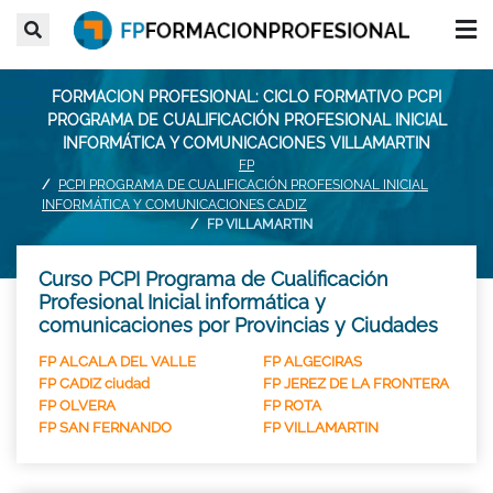
FORMACION PROFESIONAL: CICLO FORMATIVO PCPI
PROGRAMA DE CUALIFICACIÓN PROFESIONAL INICIAL
INFORMÁTICA Y COMUNICACIONES VILLAMARTIN
FP
PCPI PROGRAMA DE CUALIFICACIÓN PROFESIONAL INICIAL
INFORMÁTICA Y COMUNICACIONES CADIZ
FP VILLAMARTIN
Curso PCPI Programa de Cualificación
Profesional Inicial informática y
comunicaciones por Provincias y Ciudades
FP ALCALA DEL VALLE
FP ALGECIRAS
FP CADIZ ciudad
FP JEREZ DE LA FRONTERA
FP OLVERA
FP ROTA
FP SAN FERNANDO
FP VILLAMARTIN