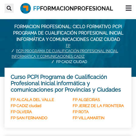
FORMACION PROFESIONAL: CICLO FORMATIVO PCPI
PROGRAMA DE CUALIFICACIÓN PROFESIONAL INICIAL
INFORMÁTICA Y COMUNICACIONES CADIZ CIUDAD
FP
PCPI PROGRAMA DE CUALIFICACIÓN PROFESIONAL INICIAL
INFORMÁTICA Y COMUNICACIONES CADIZ
FP CADIZ CIUDAD
Curso PCPI Programa de Cualificación
Profesional Inicial informática y
comunicaciones por Provincias y Ciudades
FP ALCALA DEL VALLE
FP ALGECIRAS
FP CADIZ ciudad
FP JEREZ DE LA FRONTERA
FP OLVERA
FP ROTA
FP SAN FERNANDO
FP VILLAMARTIN