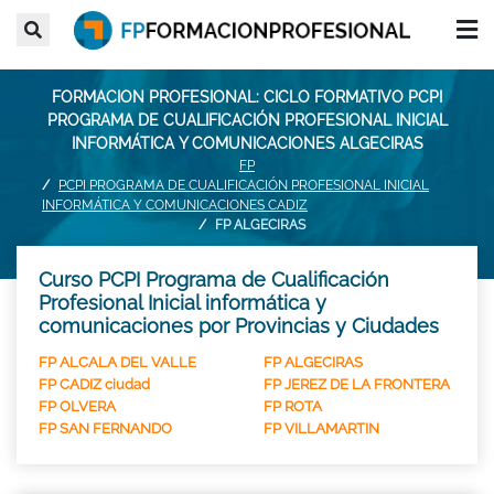
FORMACION PROFESIONAL: CICLO FORMATIVO PCPI
PROGRAMA DE CUALIFICACIÓN PROFESIONAL INICIAL
INFORMÁTICA Y COMUNICACIONES ALGECIRAS
FP
PCPI PROGRAMA DE CUALIFICACIÓN PROFESIONAL INICIAL
INFORMÁTICA Y COMUNICACIONES CADIZ
FP ALGECIRAS
Curso PCPI Programa de Cualificación
Profesional Inicial informática y
comunicaciones por Provincias y Ciudades
FP ALCALA DEL VALLE
FP ALGECIRAS
FP CADIZ ciudad
FP JEREZ DE LA FRONTERA
FP OLVERA
FP ROTA
FP SAN FERNANDO
FP VILLAMARTIN