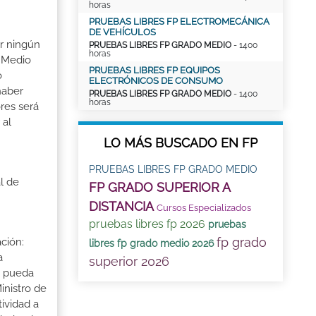
horas
PRUEBAS LIBRES FP ELECTROMECÁNICA
DE VEHÍCULOS
ir ningún
PRUEBAS LIBRES FP GRADO MEDIO
- 1400
horas
o Medio
PRUEBAS LIBRES FP EQUIPOS
o
ELECTRÓNICOS DE CONSUMO
haber
PRUEBAS LIBRES FP GRADO MEDIO
- 1400
horas
res será
 al
LO MÁS BUSCADO EN FP
PRUEBAS LIBRES FP GRADO MEDIO
l de
FP GRADO SUPERIOR A
DISTANCIA
Cursos Especializados
pruebas libres fp 2026
pruebas
fp grado
ción:
libres fp grado medio 2026
a
superior 2026
a pueda
inistro de
tividad a