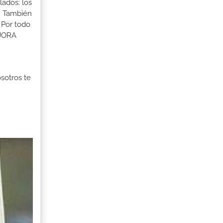
lados: los
s. También
 Por todo
EJORA
osotros te