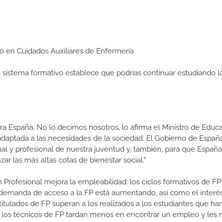
dio en Cuidados Auxiliares de Enfermería
ro sistema formativo establece que podrías continuar estudiando l
a España. No lo decimos nosotros, lo afirma el Ministro de Educa
 adaptada a las necesidades de la sociedad. El Gobierno de Españ
nal y profesional de nuestra juventud y, también, para que Españ
r las más altas cotas de bienestar social."
 Profesional mejora la empleabilidad: los ciclos formativos de FP
a demanda de acceso a la FP está aumentando, así como el interés
 titulados de FP superan a los realizados a los estudiantes que ha
e los técnicos de FP tardan menos en encontrar un empleo y les r