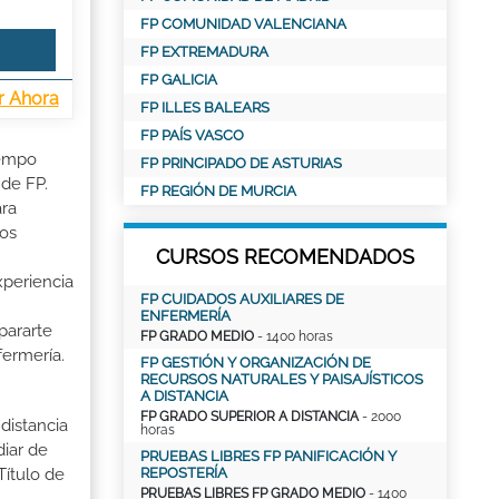
FP COMUNIDAD VALENCIANA
FP EXTREMADURA
FP GALICIA
r Ahora
FP ILLES BALEARS
FP PAÍS VASCO
iempo
FP PRINCIPADO DE ASTURIAS
 de FP.
FP REGIÓN DE MURCIA
ara
ios
CURSOS RECOMENDADOS
xperiencia
FP CUIDADOS AUXILIARES DE
ENFERMERÍA
pararte
FP GRADO MEDIO
- 1400 horas
fermería.
FP GESTIÓN Y ORGANIZACIÓN DE
RECURSOS NATURALES Y PAISAJÍSTICOS
A DISTANCIA
FP GRADO SUPERIOR A DISTANCIA
- 2000
distancia
horas
iar de
PRUEBAS LIBRES FP PANIFICACIÓN Y
REPOSTERÍA
Título de
PRUEBAS LIBRES FP GRADO MEDIO
- 1400