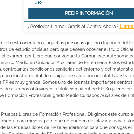
Uso
PEDIR INFORMACIÓN
¿Prefieres Llamar Gratis al Centro Ahora?
Llama
rmería está orientado a aquellas personas que no disponen del t
ros de estudio oficiales pero que desean obtener el título Oficial
rte al examen por Libre que convoque tu Comunidad Autónoma p
 Técnico Medio en Cuidados Auxiliares de Enfermería. Estos estud
, controlar las condiciones sanitarias del entorno y del material o
das con el instrumental de equipos de salud bucodental. Nuestra e
de FP es muy grande. Somos uno de los más importantes centros
e alumnos obtuvieran la titulación oficial de FP. Si quieres pre
al de Formacion Profesional grado Medio Cuidados Auxiliares de En
 Pruebas Libres de Formación Profesional. Dirigimos este curso a 
almente para mejorar pero que no pueden desplazarse para estud
 de las Pruebas libres de FP te ayudaremos para que consigas el 