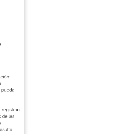
a
ción:
a
a pueda
 registran
 de las
n
esulta