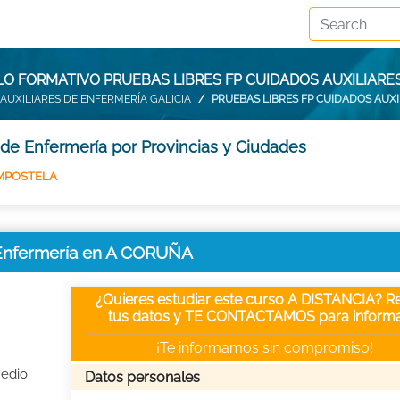
LO FORMATIVO PRUEBAS LIBRES FP CUIDADOS AUXILIARE
AUXILIARES DE ENFERMERÍA GALICIA
PRUEBAS LIBRES FP CUIDADOS AUX
 de Enfermería por Provincias y Ciudades
OMPOSTELA
 Enfermería en A CORUÑA
¿Quieres estudiar este curso A DISTANCIA? Re
tus datos y TE CONTACTAMOS para informa
¡Te informamos sin compromiso!
Medio
Datos personales