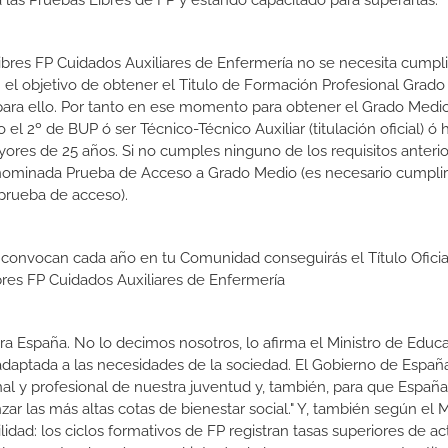
las Pruebas Libres de FP y estando capacitado para superarlas.
Libres FP Cuidados Auxiliares de Enfermería no se necesita cumpl
el objetivo de obtener el Titulo de Formación Profesional Grad
s para ello. Por tanto en ese momento para obtener el Grado Medi
l 2º de BUP ó ser Técnico-Técnico Auxiliar (titulación oficial) ó 
ores de 25 años. Si no cumples ninguno de los requisitos anterio
enominada Prueba de Acceso a Grado Medio (es necesario cumplir
prueba de acceso).
 convocan cada año en tu Comunidad conseguirás el Título Oficia
res FP Cuidados Auxiliares de Enfermería
a España. No lo decimos nosotros, lo afirma el Ministro de Educa
 adaptada a las necesidades de la sociedad. El Gobierno de Españ
nal y profesional de nuestra juventud y, también, para que Españ
r las más altas cotas de bienestar social." Y, también según el M
dad: los ciclos formativos de FP registran tasas superiores de ac