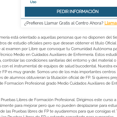
Uso
PEDIR INFORMACIÓN
¿Prefieres Llamar Gratis al Centro Ahora?
Llama
rmería está orientado a aquellas personas que no disponen del t
ros de estudio oficiales pero que desean obtener el título Oficial
rte al examen por Libre que convoque tu Comunidad Autónoma p
 Técnico Medio en Cuidados Auxiliares de Enfermería. Estos estud
, controlar las condiciones sanitarias del entorno y del material o
das con el instrumental de equipos de salud bucodental. Nuestra e
de FP es muy grande. Somos uno de los más importantes centros
e alumnos obtuvieran la titulación oficial de FP. Si quieres pre
al de Formacion Profesional grado Medio Cuidados Auxiliares de En
 Pruebas Libres de Formación Profesional. Dirigimos este curso a 
almente para mejorar pero que no pueden desplazarse para estud
 de las Pruebas libres de FP te ayudaremos para que consigas el 