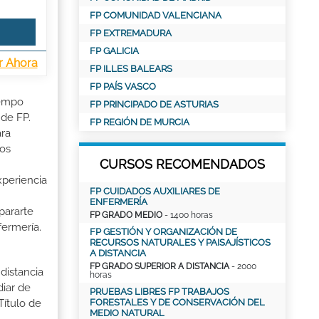
FP COMUNIDAD VALENCIANA
FP EXTREMADURA
FP GALICIA
r Ahora
FP ILLES BALEARS
FP PAÍS VASCO
iempo
FP PRINCIPADO DE ASTURIAS
 de FP.
FP REGIÓN DE MURCIA
ara
ios
CURSOS RECOMENDADOS
xperiencia
FP CUIDADOS AUXILIARES DE
ENFERMERÍA
pararte
FP GRADO MEDIO
- 1400 horas
fermería.
FP GESTIÓN Y ORGANIZACIÓN DE
RECURSOS NATURALES Y PAISAJÍSTICOS
A DISTANCIA
FP GRADO SUPERIOR A DISTANCIA
- 2000
distancia
horas
iar de
PRUEBAS LIBRES FP TRABAJOS
FORESTALES Y DE CONSERVACIÓN DEL
Título de
MEDIO NATURAL