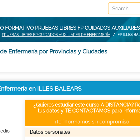
O FORMATIVO PRUEBAS LIBRES FP CUIDADOS AUXILIARES
PRUEBAS LIBRES FP CUIDADOS AUXILIARES DE ENFERMERÍA
FP ILLES BA
 de Enfermería por Provincias y Ciudades
 Enfermería en ILLES BALEARS
¿Quieres estudiar este curso A DISTANCIA? Re
tus datos y TE CONTACTAMOS para informa
¡Te informamos sin compromiso!
Medio
Datos personales