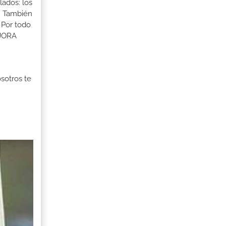
lados: los
s. También
 Por todo
EJORA
osotros te