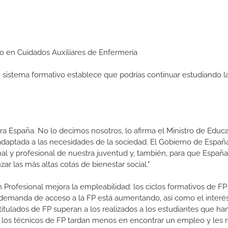
dio en Cuidados Auxiliares de Enfermería
ro sistema formativo establece que podrías continuar estudiando l
a España. No lo decimos nosotros, lo afirma el Ministro de Educa
 adaptada a las necesidades de la sociedad. El Gobierno de Españ
nal y profesional de nuestra juventud y, también, para que Españ
r las más altas cotas de bienestar social."
 Profesional mejora la empleabilidad: los ciclos formativos de FP
a demanda de acceso a la FP está aumentando, así como el interés
 titulados de FP superan a los realizados a los estudiantes que ha
e los técnicos de FP tardan menos en encontrar un empleo y les r