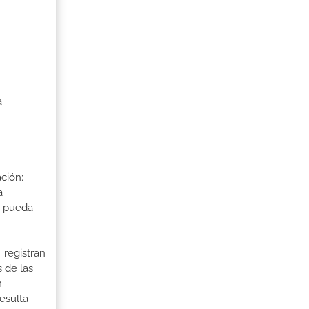
a
ción:
a
a pueda
 registran
 de las
n
esulta