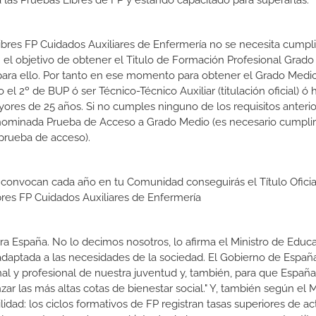
las Pruebas Libres de FP y estando capacitado para superarlas.
Libres FP Cuidados Auxiliares de Enfermería no se necesita cumpl
el objetivo de obtener el Titulo de Formación Profesional Grad
s para ello. Por tanto en ese momento para obtener el Grado Medi
l 2º de BUP ó ser Técnico-Técnico Auxiliar (titulación oficial) ó 
ores de 25 años. Si no cumples ninguno de los requisitos anterio
enominada Prueba de Acceso a Grado Medio (es necesario cumplir
prueba de acceso).
 convocan cada año en tu Comunidad conseguirás el Título Oficia
res FP Cuidados Auxiliares de Enfermería
a España. No lo decimos nosotros, lo afirma el Ministro de Educa
 adaptada a las necesidades de la sociedad. El Gobierno de Españ
nal y profesional de nuestra juventud y, también, para que Españ
r las más altas cotas de bienestar social." Y, también según el M
dad: los ciclos formativos de FP registran tasas superiores de ac