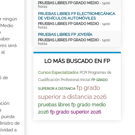
PRUEBAS LIBRES FP GRADO MEDIO
- 1400
horas
PRUEBAS LIBRES FP ELECTROMECÁNICA
DE VEHÍCULOS AUTOMÓVILES
ir ningún
PRUEBAS LIBRES FP GRADO MEDIO
- 1400
o Medio
horas
o
PRUEBAS LIBRES FP JOYERÍA
haber
PRUEBAS LIBRES FP GRADO MEDIO
- 1400
horas
res será
 al
LO MÁS BUSCADO EN FP
Cursos Especializados
PCPI Programas de
l de
Cualificación Profesional Inicial
FP GRADO
fp grado
SUPERIOR A DISTANCIA
superior a distancia 2026
ción:
pruebas libres fp grado medio
a
2026
fp grado superior 2026
a pueda
inistro de
tividad a