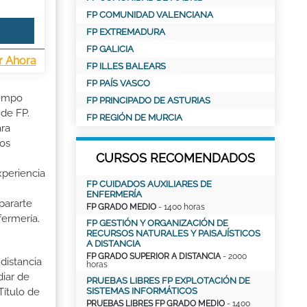
FP COMUNIDAD VALENCIANA
FP EXTREMADURA
FP GALICIA
r Ahora
FP ILLES BALEARS
FP PAÍS VASCO
iempo
FP PRINCIPADO DE ASTURIAS
 de FP.
FP REGIÓN DE MURCIA
ara
ios
CURSOS RECOMENDADOS
xperiencia
FP CUIDADOS AUXILIARES DE
ENFERMERÍA
pararte
FP GRADO MEDIO
- 1400 horas
fermería.
FP GESTIÓN Y ORGANIZACIÓN DE
RECURSOS NATURALES Y PAISAJÍSTICOS
A DISTANCIA
FP GRADO SUPERIOR A DISTANCIA
- 2000
distancia
horas
iar de
PRUEBAS LIBRES FP EXPLOTACIÓN DE
SISTEMAS INFORMÁTICOS
Título de
PRUEBAS LIBRES FP GRADO MEDIO
- 1400