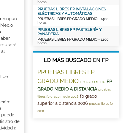
horas
PRUEBAS LIBRES FP INSTALACIONES
ELÉCTRICAS Y AUTOMÁTICAS
ir ningún
PRUEBAS LIBRES FP GRADO MEDIO
- 1400
horas
o Medio
PRUEBAS LIBRES FP PASTELERÍA Y
o
PANADERÍA
haber
PRUEBAS LIBRES FP GRADO MEDIO
- 1400
horas
res será
 al
LO MÁS BUSCADO EN FP
PRUEBAS LIBRES FP
l de
GRADO MEDIO
FP
FP GRADO MEDIO
GRADO MEDIO A DISTANCIA
pruebas
fp grado
libres fp grado medio 2026
ción:
superior a distancia 2026
pruebas libres fp
a
2026
a pueda
inistro de
tividad a