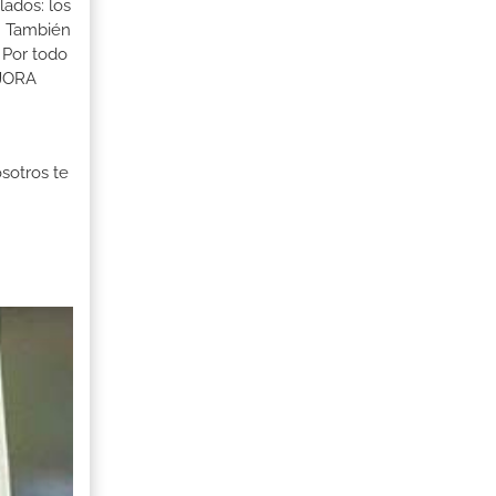
lados: los
s. También
 Por todo
EJORA
osotros te