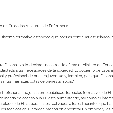
dio en Cuidados Auxiliares de Enfermería
ro sistema formativo establece que podrías continuar estudiando l
a España. No lo decimos nosotros, lo afirma el Ministro de Educa
 adaptada a las necesidades de la sociedad. El Gobierno de Españ
nal y profesional de nuestra juventud y, también, para que Españ
r las más altas cotas de bienestar social."
 Profesional mejora la empleabilidad: los ciclos formativos de FP
a demanda de acceso a la FP está aumentando, así como el interés
 titulados de FP superan a los realizados a los estudiantes que ha
e los técnicos de FP tardan menos en encontrar un empleo y les r