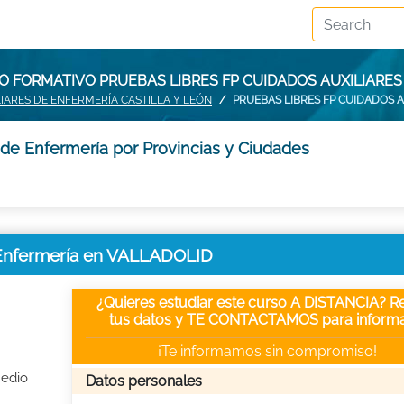
O FORMATIVO PRUEBAS LIBRES FP CUIDADOS AUXILIARES
IARES DE ENFERMERÍA CASTILLA Y LEÓN
PRUEBAS LIBRES FP CUIDADOS 
 de Enfermería por Provincias y Ciudades
e Enfermería en VALLADOLID
¿Quieres estudiar este curso A DISTANCIA? Re
tus datos y TE CONTACTAMOS para informa
¡Te informamos sin compromiso!
Medio
Datos personales