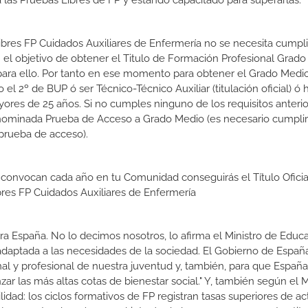
las Pruebas Libres de FP y estando capacitado para superarlas.
Libres FP Cuidados Auxiliares de Enfermería no se necesita cumpl
el objetivo de obtener el Titulo de Formación Profesional Grad
s para ello. Por tanto en ese momento para obtener el Grado Medi
l 2º de BUP ó ser Técnico-Técnico Auxiliar (titulación oficial) ó 
ores de 25 años. Si no cumples ninguno de los requisitos anterio
enominada Prueba de Acceso a Grado Medio (es necesario cumplir
prueba de acceso).
 convocan cada año en tu Comunidad conseguirás el Título Oficia
res FP Cuidados Auxiliares de Enfermería
a España. No lo decimos nosotros, lo afirma el Ministro de Educa
 adaptada a las necesidades de la sociedad. El Gobierno de Españ
nal y profesional de nuestra juventud y, también, para que Españ
r las más altas cotas de bienestar social." Y, también según el M
dad: los ciclos formativos de FP registran tasas superiores de ac