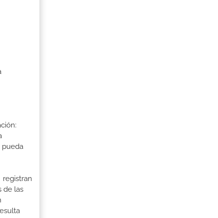
a
ción:
a
a pueda
 registran
 de las
n
esulta