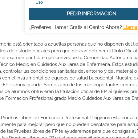
Uso
PEDIR INFORMACIÓN
¿Prefieres Llamar Gratis al Centro Ahora?
Llama
rmería está orientado a aquellas personas que no disponen del t
ros de estudio oficiales pero que desean obtener el título Oficial
rte al examen por Libre que convoque tu Comunidad Autónoma p
 Técnico Medio en Cuidados Auxiliares de Enfermería. Estos estud
, controlar las condiciones sanitarias del entorno y del material o
das con el instrumental de equipos de salud bucodental. Nuestra e
de FP es muy grande. Somos uno de los más importantes centros
e alumnos obtuvieran la titulación oficial de FP. Si quieres pre
al de Formacion Profesional grado Medio Cuidados Auxiliares de En
 Pruebas Libres de Formación Profesional. Dirigimos este curso a 
almente para mejorar pero que no pueden desplazarse para estud
 de las Pruebas libres de FP te ayudaremos para que consigas el 