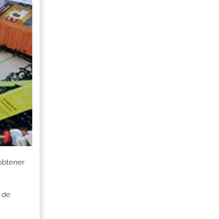
obtener
 de