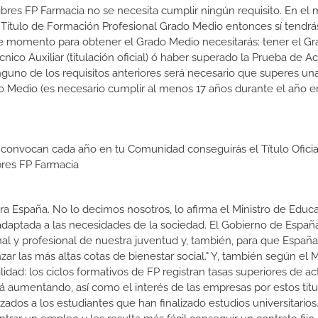
Libres FP Farmacia no se necesita cumplir ningún requisito. En e
 Titulo de Formación Profesional Grado Medio entonces sí tendr
n ese momento para obtener el Grado Medio necesitarás: tener el G
co Auxiliar (titulación oficial) ó haber superado la Prueba de Ac
guno de los requisitos anteriores será necesario que superes un
o Medio (es necesario cumplir al menos 17 años durante el año e
 convocan cada año en tu Comunidad conseguirás el Título Oficia
bres FP Farmacia
a España. No lo decimos nosotros, lo afirma el Ministro de Educa
 adaptada a las necesidades de la sociedad. El Gobierno de Españ
nal y profesional de nuestra juventud y, también, para que Españ
r las más altas cotas de bienestar social." Y, también según el M
dad: los ciclos formativos de FP registran tasas superiores de ac
 aumentando, así como el interés de las empresas por estos titu
izados a los estudiantes que han finalizado estudios universitario