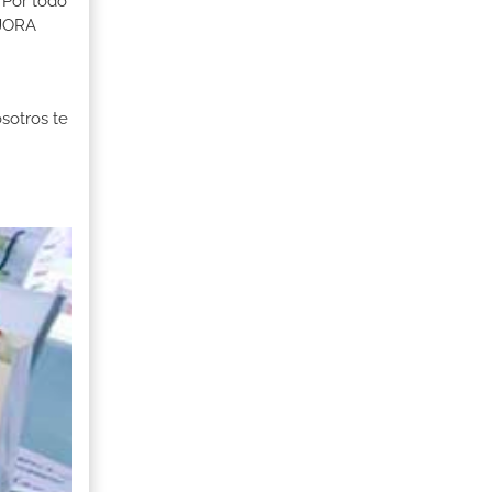
 Por todo
EJORA
osotros te