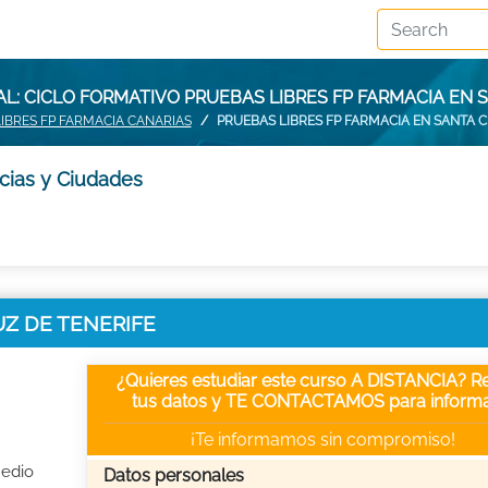
: CICLO FORMATIVO PRUEBAS LIBRES FP FARMACIA EN 
IBRES FP FARMACIA CANARIAS
PRUEBAS LIBRES FP FARMACIA EN SANTA C
cias y Ciudades
RUZ DE TENERIFE
¿Quieres estudiar este curso A DISTANCIA? Re
tus datos y TE CONTACTAMOS para informa
¡Te informamos sin compromiso!
Medio
Datos personales