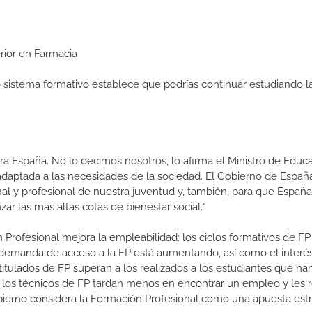
erior en Farmacia
ro sistema formativo establece que podrías continuar estudiando l
a España. No lo decimos nosotros, lo afirma el Ministro de Educa
 adaptada a las necesidades de la sociedad. El Gobierno de Españ
nal y profesional de nuestra juventud y, también, para que Españ
r las más altas cotas de bienestar social."
 Profesional mejora la empleabilidad: los ciclos formativos de FP
a demanda de acceso a la FP está aumentando, así como el interés
 titulados de FP superan a los realizados a los estudiantes que ha
e los técnicos de FP tardan menos en encontrar un empleo y les r
Gobierno considera la Formación Profesional como una apuesta estr