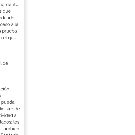
l momento
ás que
raduado
ceso a la
a prueba
n el que
l de
ción:
a
a pueda
inistro de
tividad a
lados: los
s. También