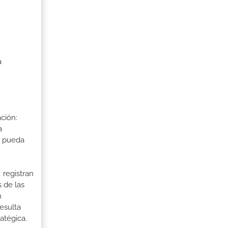
a
ción:
a
a pueda
 registran
 de las
n
esulta
atégica.