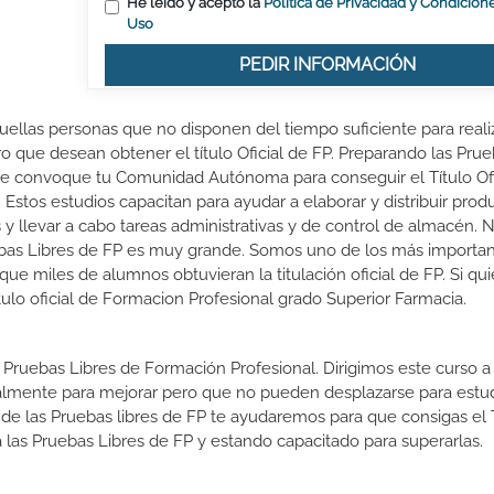
He leído y acepto la
Política de Privacidad y Condicion
Uso
PEDIR INFORMACIÓN
uellas personas que no disponen del tiempo suficiente para reali
ro que desean obtener el título Oficial de FP. Preparando las Pru
ue convoque tu Comunidad Autónoma para conseguir el Título Ofi
Estos estudios capacitan para ayudar a elaborar y distribuir prod
y llevar a cabo tareas administrativas y de control de almacén. 
ebas Libres de FP es muy grande. Somos uno de los más importa
 miles de alumnos obtuvieran la titulación oficial de FP. Si qui
ítulo oficial de Formacion Profesional grado Superior Farmacia.
 Pruebas Libres de Formación Profesional. Dirigimos este curso a 
almente para mejorar pero que no pueden desplazarse para estud
 de las Pruebas libres de FP te ayudaremos para que consigas el 
las Pruebas Libres de FP y estando capacitado para superarlas.