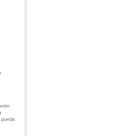
a
ción:
a
a pueda