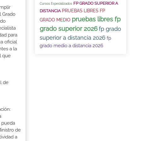
FP GRADO SUPERIOR A
Cursos Especializados
mplir
PRUEBAS LIBRES FP
DISTANCIA
l Grado
pruebas libres fp
GRADO MEDIO
ado
grado superior 2026
cialista
fp grado
dad para
superior a distancia 2026
fp
 oficial
grado medio a distancia 2026
tes a la
l que
l de
ción:
a
a pueda
inistro de
tividad a