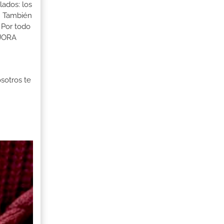
lados: los
s. También
 Por todo
EJORA
osotros te