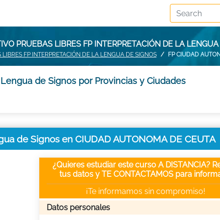
IVO PRUEBAS LIBRES FP INTERPRETACIÓN DE LA LENGU
 LIBRES FP INTERPRETACIÓN DE LA LENGUA DE SIGNOS
FP CIUDAD AUTO
a Lengua de Signos por Provincias y Ciudades
 Lengua de Signos en CIUDAD AUTONOMA DE CEUTA
¿Quieres estudiar este curso A DISTANCIA? Re
tus datos y TE CONTACTAMOS para informa
¡Te informamos sin compromiso!
Datos personales