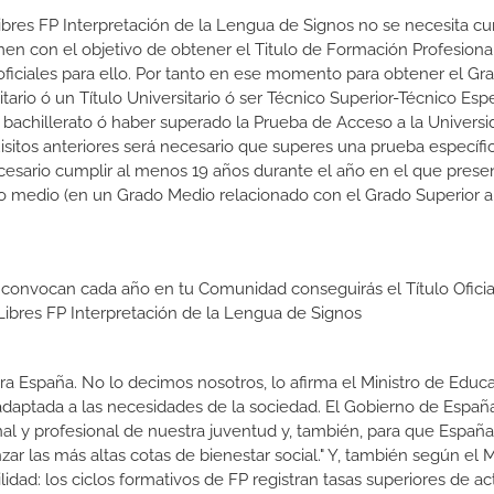
Libres FP Interpretación de la Lengua de Signos no se necesita cu
en con el objetivo de obtener el Titulo de Formación Profesiona
 oficiales para ello. Por tanto en ese momento para obtener el Gr
tario ó un Título Universitario ó ser Técnico Superior-Técnico Espe
e bachillerato ó haber superado la Prueba de Acceso a la Universi
itos anteriores será necesario que superes una prueba específica
sario cumplir al menos 19 años durante el año en el que presen
ico medio (en un Grado Medio relacionado con el Grado Superior a
 convocan cada año en tu Comunidad conseguirás el Título Oficia
ibres FP Interpretación de la Lengua de Signos
a España. No lo decimos nosotros, lo afirma el Ministro de Educa
 adaptada a las necesidades de la sociedad. El Gobierno de Españ
nal y profesional de nuestra juventud y, también, para que Españ
r las más altas cotas de bienestar social." Y, también según el M
dad: los ciclos formativos de FP registran tasas superiores de ac