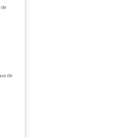
 de
gua de