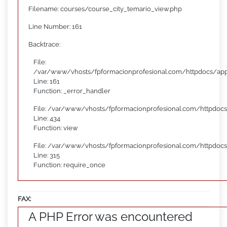
Filename: courses/course_city_temario_view.php
Line Number: 161
Backtrace:
File:
/var/www/vhosts/fpformacionprofesional.com/httpdocs/appl
Line: 161
Function: _error_handler
File: /var/www/vhosts/fpformacionprofesional.com/httpdocs
Line: 434
Function: view
File: /var/www/vhosts/fpformacionprofesional.com/httpdoc
Line: 315
Function: require_once
FAX:
A PHP Error was encountered