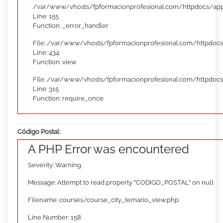
/var/www/vhosts/fpformacionprofesional.com/httpdocs/appl
Line: 155
Function: _error_handler
File: /var/www/vhosts/fpformacionprofesional.com/httpdocs
Line: 434
Function: view
File: /var/www/vhosts/fpformacionprofesional.com/httpdoc
Line: 315
Function: require_once
Código Postal:
A PHP Error was encountered
Severity: Warning
Message: Attempt to read property "CODIGO_POSTAL" on null
Filename: courses/course_city_temario_view.php
Line Number: 158