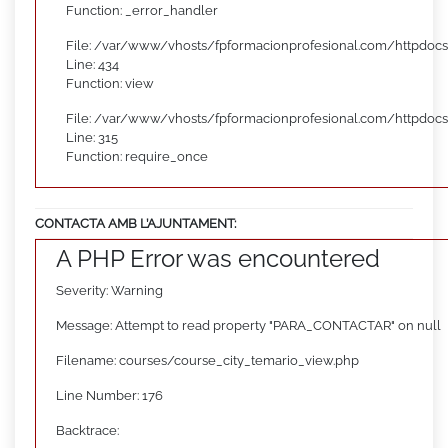
Function: _error_handler
File: /var/www/vhosts/fpformacionprofesional.com/httpdocs
Line: 434
Function: view
File: /var/www/vhosts/fpformacionprofesional.com/httpdoc
Line: 315
Function: require_once
CONTACTA AMB L’AJUNTAMENT:
A PHP Error was encountered
Severity: Warning
Message: Attempt to read property "PARA_CONTACTAR" on null
Filename: courses/course_city_temario_view.php
Line Number: 176
Backtrace: