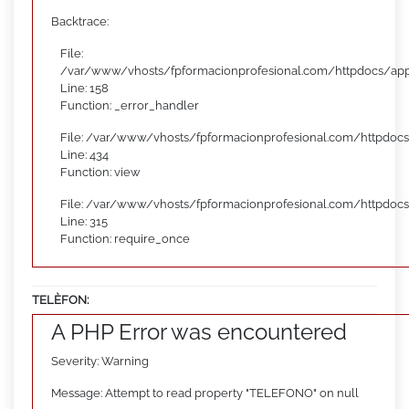
Backtrace:
File:
/var/www/vhosts/fpformacionprofesional.com/httpdocs/appl
Line: 158
Function: _error_handler
File: /var/www/vhosts/fpformacionprofesional.com/httpdocs
Line: 434
Function: view
File: /var/www/vhosts/fpformacionprofesional.com/httpdoc
Line: 315
Function: require_once
TELÈFON:
A PHP Error was encountered
Severity: Warning
Message: Attempt to read property "TELEFONO" on null