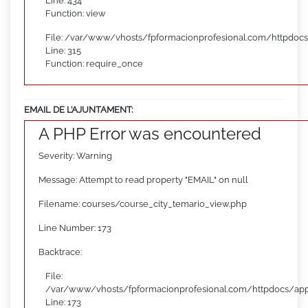
Line: 434
Function: view
File: /var/www/vhosts/fpformacionprofesional.com/httpdoc
Line: 315
Function: require_once
EMAIL DE L’AJUNTAMENT:
A PHP Error was encountered
Severity: Warning
Message: Attempt to read property "EMAIL" on null
Filename: courses/course_city_temario_view.php
Line Number: 173
Backtrace:
File:
/var/www/vhosts/fpformacionprofesional.com/httpdocs/appl
Line: 173