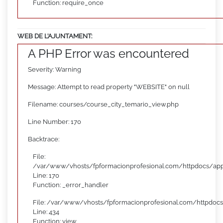
Function: require_once
WEB DE L’AJUNTAMENT:
A PHP Error was encountered
Severity: Warning
Message: Attempt to read property "WEBSITE" on null
Filename: courses/course_city_temario_view.php
Line Number: 170
Backtrace:
File:
/var/www/vhosts/fpformacionprofesional.com/httpdocs/appl
Line: 170
Function: _error_handler
File: /var/www/vhosts/fpformacionprofesional.com/httpdocs
Line: 434
Function: view