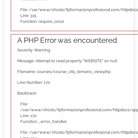
File: /var/www/vhosts/fpformacionprofesional.com/httpdoc
Line: 315
Function: require_once
A PHP Error was encountered
Severity: Warning
Message: Attempt to read property "WEBSITE" on null
Filename: courses/course_city_temario_view.php
Line Number: 170
Backtrace:
File:
/var/www/vhosts/fpformacionprofesional.com/httpdocs/appl
Line: 170
Function: _error_handler
File: /var/www/vhosts/fpformacionprofesional.com/httpdocs