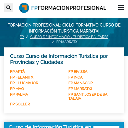
FORMACION PROFESIONAL: CICLO FORMATIVO CURSO DE
INFORMACIÓN TURÍSTICA MARRATXI
FP
CURSO DE INFORMACIÓN TURÍSTICA BALEARES
FP MARRATXI
Curso Curso de Información Turística por
Provincias y Ciudades
FP ARTÀ
FP EIVISSA
FP FELANITX
FP INCA
FP LLUCMAJOR
FP MANACOR
FP MAO
FP MARRATXI
FP PALMA
FP SANT JOSEP DE SA
TALAIA
FP SOLLER
Curso de Información Turística en