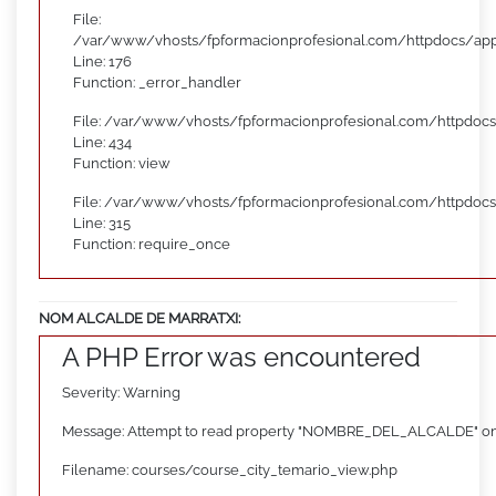
File:
/var/www/vhosts/fpformacionprofesional.com/httpdocs/appl
Line: 176
Function: _error_handler
File: /var/www/vhosts/fpformacionprofesional.com/httpdocs
Line: 434
Function: view
File: /var/www/vhosts/fpformacionprofesional.com/httpdoc
Line: 315
Function: require_once
NOM ALCALDE DE MARRATXI:
A PHP Error was encountered
Severity: Warning
Message: Attempt to read property "NOMBRE_DEL_ALCALDE" on
Filename: courses/course_city_temario_view.php