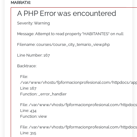
MARRATXI:
A PHP Error was encountered
Severity: Warning
Message: Attempt to read property "HABITANTES" on null
Filename: courses/course_city_temario_view.php
Line Number: 167
Backtrace:
File:
/var/www/vhosts/fpformacionprofesional.com/httpdocs/appl
Line: 167
Function: _error_handler
File: /var/www/vhosts/fpformacionprofesional.com/httpdocs
Line: 434
Function: view
File: /var/www/vhosts/fpformacionprofesional.com/httpdoc
Line: 315