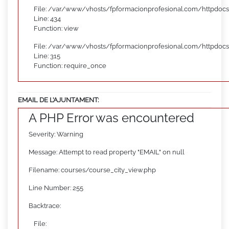
File: /var/www/vhosts/fpformacionprofesional.com/httpdocs
Line: 434
Function: view
File: /var/www/vhosts/fpformacionprofesional.com/httpdoc
Line: 315
Function: require_once
EMAIL DE L’AJUNTAMENT:
A PHP Error was encountered
Severity: Warning
Message: Attempt to read property "EMAIL" on null
Filename: courses/course_city_view.php
Line Number: 255
Backtrace:
File: