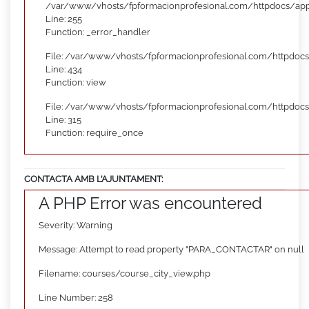
/var/www/vhosts/fpformacionprofesional.com/httpdocs/appl
Line: 255
Function: _error_handler
File: /var/www/vhosts/fpformacionprofesional.com/httpdocs
Line: 434
Function: view
File: /var/www/vhosts/fpformacionprofesional.com/httpdoc
Line: 315
Function: require_once
CONTACTA AMB L’AJUNTAMENT:
A PHP Error was encountered
Severity: Warning
Message: Attempt to read property "PARA_CONTACTAR" on null
Filename: courses/course_city_view.php
Line Number: 258