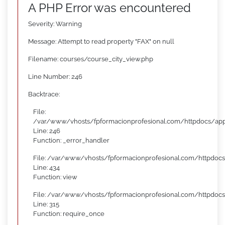
A PHP Error was encountered
Severity: Warning
Message: Attempt to read property "FAX" on null
Filename: courses/course_city_view.php
Line Number: 246
Backtrace:
File:
/var/www/vhosts/fpformacionprofesional.com/httpdocs/appl
Line: 246
Function: _error_handler
File: /var/www/vhosts/fpformacionprofesional.com/httpdocs
Line: 434
Function: view
File: /var/www/vhosts/fpformacionprofesional.com/httpdoc
Line: 315
Function: require_once