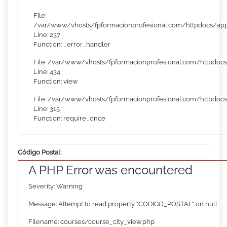
File:
/var/www/vhosts/fpformacionprofesional.com/httpdocs/appl
Line: 237
Function: _error_handler
File: /var/www/vhosts/fpformacionprofesional.com/httpdocs
Line: 434
Function: view
File: /var/www/vhosts/fpformacionprofesional.com/httpdoc
Line: 315
Function: require_once
Código Postal:
A PHP Error was encountered
Severity: Warning
Message: Attempt to read property "CODIGO_POSTAL" on null
Filename: courses/course_city_view.php