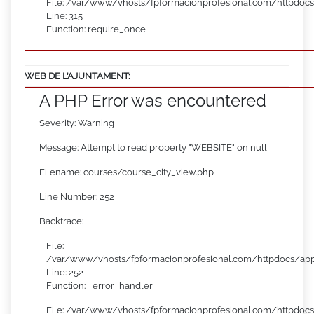
File: /var/www/vhosts/fpformacionprofesional.com/httpdoc
Line: 315
Function: require_once
WEB DE L’AJUNTAMENT:
A PHP Error was encountered
Severity: Warning
Message: Attempt to read property "WEBSITE" on null
Filename: courses/course_city_view.php
Line Number: 252
Backtrace:
File:
/var/www/vhosts/fpformacionprofesional.com/httpdocs/appl
Line: 252
Function: _error_handler
File: /var/www/vhosts/fpformacionprofesional.com/httpdocs