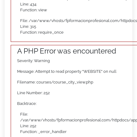
Line: 434
Function: view
File: /var/www/vhosts/fpformacionprofesional.com/httpdoc
Line: 315
Function: require_once
A PHP Error was encountered
Severity: Warning
Message: Attempt to read property "WEBSITE" on null
Filename: courses/course_city_view.php
Line Number: 252
Backtrace:
File:
/var/www/vhosts/fpformacionprofesional.com/httpdocs/appl
Line: 252
Function: _error_handler