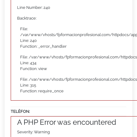
Line Number: 240
Backtrace:
File:
/var/www/vhosts/fpformacionprofesional.com/httpdocs/appl
Line: 240
Function: _error_handler
File: /var/www/vhosts/fpformacionprofesional.com/httpdocs
Line: 434
Function: view
File: /var/www/vhosts/fpformacionprofesional.com/httpdoc
Line: 315
Function: require_once
TELÈFON:
A PHP Error was encountered
Severity: Warning