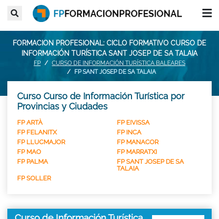
FORMACION PROFESIONAL: CICLO FORMATIVO CURSO DE
INFORMACIÓN TURÍSTICA SANT JOSEP DE SA TALAIA
FP
CURSO DE INFORMACIÓN TURÍSTICA BALEARES
FP SANT JOSEP DE SA TALAIA
Curso Curso de Información Turística por
Provincias y Ciudades
FP ARTÀ
FP EIVISSA
FP FELANITX
FP INCA
FP LLUCMAJOR
FP MANACOR
FP MAO
FP MARRATXI
FP PALMA
FP SANT JOSEP DE SA
TALAIA
FP SOLLER
Curso de Información Turística