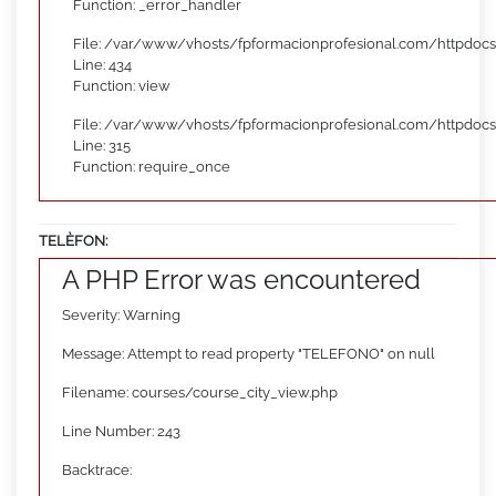
Function: _error_handler
File: /var/www/vhosts/fpformacionprofesional.com/httpdocs
Line: 434
Function: view
File: /var/www/vhosts/fpformacionprofesional.com/httpdoc
Line: 315
Function: require_once
TELÈFON:
A PHP Error was encountered
Severity: Warning
Message: Attempt to read property "TELEFONO" on null
Filename: courses/course_city_view.php
Line Number: 243
Backtrace: