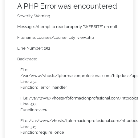
A PHP Error was encountered
Severity: Warning
Message: Attempt to read property "WEBSITE" on null
Filename: courses/course_city_view.php
Line Number: 252
Backtrace:
File:
/var/www/vhosts/fpformacionprofesional.com/httpdocs/appl
Line: 252
Function: _error_handler
File: /var/www/vhosts/fpformacionprofesional.com/httpdocs
Line: 434
Function: view
File: /var/www/vhosts/fpformacionprofesional.com/httpdoc
Line: 315
Function: require_once