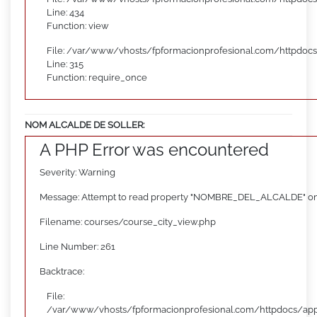
Line: 434
Function: view
File: /var/www/vhosts/fpformacionprofesional.com/httpdoc
Line: 315
Function: require_once
NOM ALCALDE DE SOLLER:
A PHP Error was encountered
Severity: Warning
Message: Attempt to read property "NOMBRE_DEL_ALCALDE" on
Filename: courses/course_city_view.php
Line Number: 261
Backtrace:
File:
/var/www/vhosts/fpformacionprofesional.com/httpdocs/appl