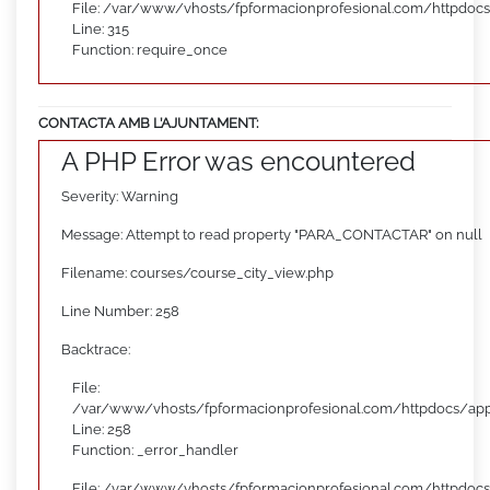
File: /var/www/vhosts/fpformacionprofesional.com/httpdoc
Line: 315
Function: require_once
CONTACTA AMB L’AJUNTAMENT:
A PHP Error was encountered
Severity: Warning
Message: Attempt to read property "PARA_CONTACTAR" on null
Filename: courses/course_city_view.php
Line Number: 258
Backtrace:
File:
/var/www/vhosts/fpformacionprofesional.com/httpdocs/appl
Line: 258
Function: _error_handler
File: /var/www/vhosts/fpformacionprofesional.com/httpdocs