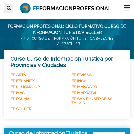
FORMACION PROFESIONAL: CICLO FORMATIVO CURSO DE
INFORMACIÓN TURÍSTICA SOLLER
FP
CURSO DE INFORMACIÓN TURÍSTICA BALEARES
FP SOLLER
Curso Curso de Información Turística por
Provincias y Ciudades
FP ARTÀ
FP EIVISSA
FP FELANITX
FP INCA
FP LLUCMAJOR
FP MANACOR
FP MAO
FP MARRATXI
FP PALMA
FP SANT JOSEP DE SA
TALAIA
FP SOLLER
Curso de Información Turística