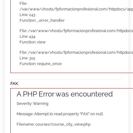
File:
/var/www/vhosts/fpformacionprofesional.com/httpdocs/appl
Line: 243
Function: _error_handler
File: /var/www/vhosts/fpformacionprofesional.com/httpdocs
Line: 434
Function: view
File: /var/www/vhosts/fpformacionprofesional.com/httpdoc
Line: 315
Function: require_once
FAX:
A PHP Error was encountered
Severity: Warning
Message: Attempt to read property "FAX" on null
Filename: courses/course_city_view.php