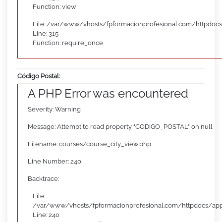
Function: view
File: /var/www/vhosts/fpformacionprofesional.com/httpdoc
Line: 315
Function: require_once
Código Postal:
A PHP Error was encountered
Severity: Warning
Message: Attempt to read property "CODIGO_POSTAL" on null
Filename: courses/course_city_view.php
Line Number: 240
Backtrace:
File:
/var/www/vhosts/fpformacionprofesional.com/httpdocs/appl
Line: 240