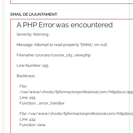
EMAIL DE L’AJUNTAMENT:
A PHP Error was encountered
Severity: Warning
Message: Attempt to read property "EMAIL" on null
Filename: courses/course_city_view.php
Line Number: 255
Backtrace:
File:
/var/www/vhosts/fpformacionprofesional.com/httpdocs/appl
Line: 255
Function: _error_handler
File: /var/www/vhosts/fpformacionprofesional.com/httpdocs
Line: 434
Function: view