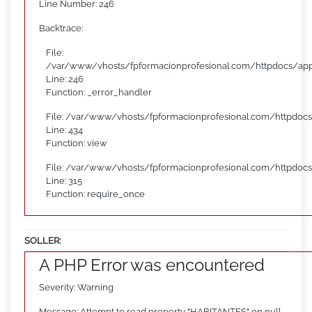
Line Number: 246
Backtrace:
File:
/var/www/vhosts/fpformacionprofesional.com/httpdocs/appl
Line: 246
Function: _error_handler
File: /var/www/vhosts/fpformacionprofesional.com/httpdocs
Line: 434
Function: view
File: /var/www/vhosts/fpformacionprofesional.com/httpdoc
Line: 315
Function: require_once
SOLLER:
A PHP Error was encountered
Severity: Warning
Message: Attempt to read property "HABITANTES" on null