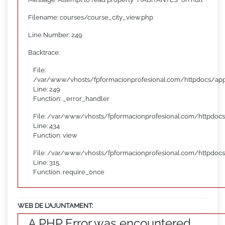
Filename: courses/course_city_view.php
Line Number: 249
Backtrace:
File:
/var/www/vhosts/fpformacionprofesional.com/httpdocs/appl
Line: 249
Function: _error_handler
File: /var/www/vhosts/fpformacionprofesional.com/httpdocs
Line: 434
Function: view
File: /var/www/vhosts/fpformacionprofesional.com/httpdoc
Line: 315
Function: require_once
WEB DE L’AJUNTAMENT:
A PHP Error was encountered