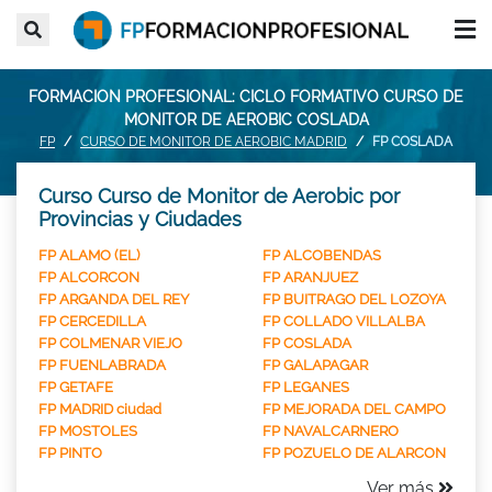
FORMACION PROFESIONAL: CICLO FORMATIVO CURSO DE
MONITOR DE AEROBIC COSLADA
FP
CURSO DE MONITOR DE AEROBIC MADRID
FP COSLADA
Curso Curso de Monitor de Aerobic por
Provincias y Ciudades
FP ALAMO (EL)
FP ALCOBENDAS
FP ALCORCON
FP ARANJUEZ
FP ARGANDA DEL REY
FP BUITRAGO DEL LOZOYA
FP CERCEDILLA
FP COLLADO VILLALBA
FP COLMENAR VIEJO
FP COSLADA
FP FUENLABRADA
FP GALAPAGAR
FP GETAFE
FP LEGANES
FP MADRID ciudad
FP MEJORADA DEL CAMPO
FP MOSTOLES
FP NAVALCARNERO
FP PINTO
FP POZUELO DE ALARCON
Ver más