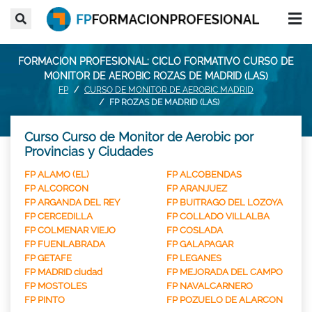
FORMACION PROFESIONAL: CICLO FORMATIVO CURSO DE
MONITOR DE AEROBIC ROZAS DE MADRID (LAS)
FP
CURSO DE MONITOR DE AEROBIC MADRID
FP ROZAS DE MADRID (LAS)
Curso Curso de Monitor de Aerobic por
Provincias y Ciudades
FP ALAMO (EL)
FP ALCOBENDAS
FP ALCORCON
FP ARANJUEZ
FP ARGANDA DEL REY
FP BUITRAGO DEL LOZOYA
FP CERCEDILLA
FP COLLADO VILLALBA
FP COLMENAR VIEJO
FP COSLADA
FP FUENLABRADA
FP GALAPAGAR
FP GETAFE
FP LEGANES
FP MADRID ciudad
FP MEJORADA DEL CAMPO
FP MOSTOLES
FP NAVALCARNERO
FP PINTO
FP POZUELO DE ALARCON