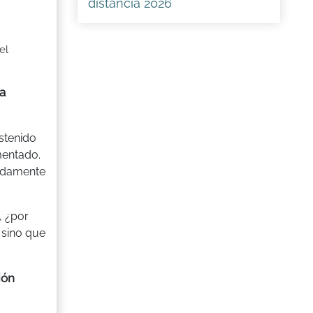
distancia 2026
el
a
stenido
mentado.
pidamente
, ¿por
 sino que
ión