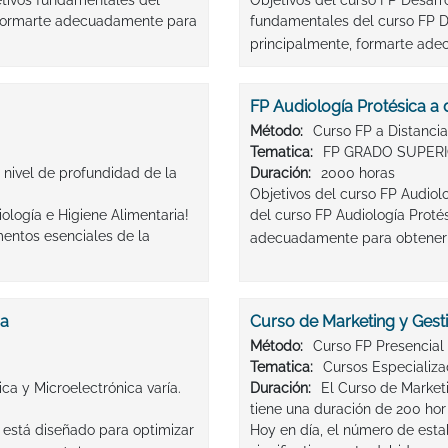
jetivos fundamentales del
Objetivos del curso FP Desarro
e, formarte adecuadamente para
fundamentales del curso FP De
principalmente, formarte ade
FP Audiología Protésica a 
Método:
Curso FP a Distancia
Tematica:
FP GRADO SUPERI
l nivel de profundidad de la
Duración:
2000 horas
Objetivos del curso FP Audiol
ología e Higiene Alimentaria!
del curso FP Audiología Protés
entos esenciales de la
adecuadamente para obtener el
ca
Curso de Marketing y Gest
Método:
Curso FP Presencial
Tematica:
Cursos Especializ
ca y Microelectrónica varía.
Duración:
El Curso de Market
tiene una duración de 200 hor
 está diseñado para optimizar
Hoy en día, el número de est