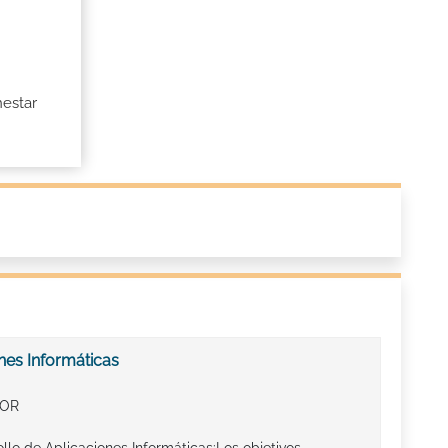
nestar
nes Informáticas
IOR