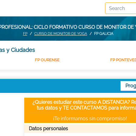
ROFESIONAL: CICLO FORMATIVO CURSO DE MONITOR DE 
FP
CURSO DE MONITOR DE YOGA
FP GALICIA
as y Ciudades
FP OURENSE
FP PONTEVE
Pro
¿Quieres estudiar este curso A DISTANCIA? Re
tus datos y TE CONTACTAMOS para informa
¡Te informamos sin compromiso!
Datos personales