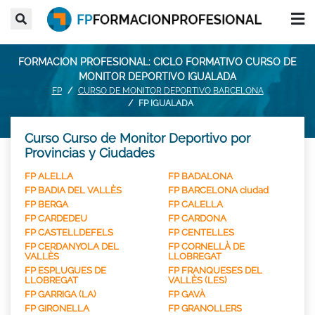
FORMACION PROFESIONAL: CICLO FORMATIVO CURSO DE
MONITOR DEPORTIVO IGUALADA
FP
CURSO DE MONITOR DEPORTIVO BARCELONA
FP IGUALADA
Curso Curso de Monitor Deportivo por
Provincias y Ciudades
FP ALELLA
FP BADALONA
FP BADIA DEL VALLÈS
FP BARCELONA ciudad
FP BERGA
FP CALELLA
FP CARDEDEU
FP CARDONA
FP CASTELLDEFELS
FP CENTELLES
FP CERDANYOLA DEL
FP CORNELLÀ DE
VALLÈS
LLOBREGAT
FP ESPLUGUES DE
FP FRANQUESES DEL
LLOBREGAT
VALLÈS (LES)
FP GARRIGA (LA)
FP GAVÀ
FP GIRONELLA
FP GRANOLLERS