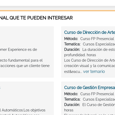
AL QUE TE PUEDEN INTERESAR
Curso de Dirección de Art
Método:
Curso FP Presencial
Tematica:
Cursos Especializ
omer Experience es de
Duración:
La duración de est
profundidad. horas
pecto fundamental para el
Los Curso de Dirección de Art
racciones que un cliente tiene
creación visual y la comunica
ver temario
est&eacu...
s
Curso de Gestión Empresar
Método:
Curso FP Presencial
Tematica:
Cursos Especializ
Duración:
El Curso de Gestió
l Automáticos:Los objetivos
horas