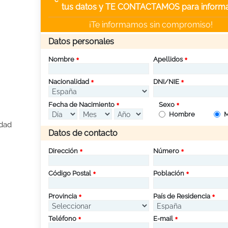
tus datos y TE CONTACTAMOS para informa
¡Te informamos sin compromiso!
Datos personales
Nombre
Apellidos
Nacionalidad
DNI/NIE
Fecha de Nacimiento
Sexo
Hombre
M
idad
Datos de contacto
Dirección
Número
Código Postal
Población
Provincia
País de Residencia
Teléfono
E-mail