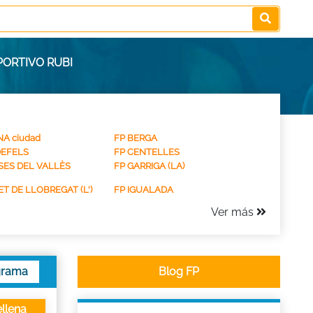
PORTIVO RUBI
A ciudad
FP BERGA
DEFELS
FP CENTELLES
SES DEL VALLÈS
FP GARRIGA (LA)
T DE LLOBREGAT (L')
FP IGUALADA
Ver más
grama
Blog FP
llena