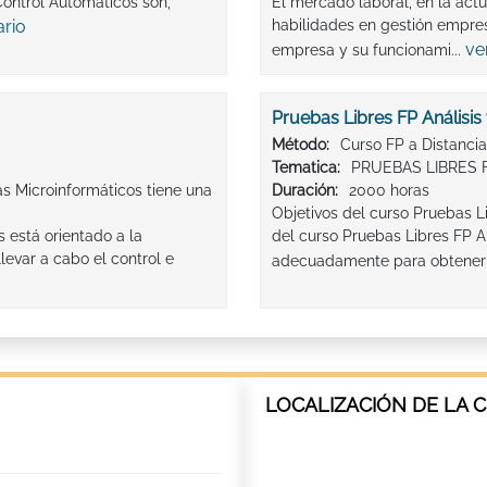
ontrol Automáticos son,
El mercado laboral, en la act
ario
habilidades en gestión empres
ve
empresa y su funcionami...
Pruebas Libres FP Análisis
Método:
Curso FP a Distancia
Tematica:
PRUEBAS LIBRES 
s Microinformáticos tiene una
Duración:
2000 horas
Objetivos del curso Pruebas Li
 está orientado a la
del curso Pruebas Libres FP An
levar a cabo el control e
adecuadamente para obtener el
LOCALIZACIÓN DE LA C