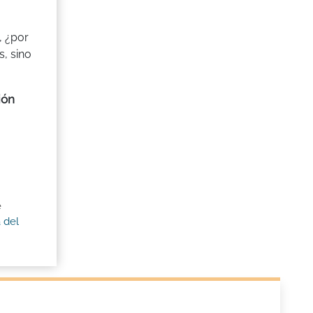
, ¿por
s, sino
ión
e
 del