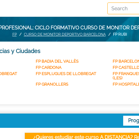
ROFESIONAL: CICLO FORMATIVO CURSO DE MONITOR DE
FP
CURSO DE MONITOR DEPORTIVO BARCELONA
FP RUBI
cias y Ciudades
FP BADIA DEL VALLÈS
FP BARCELON
FP CARDONA
FP CASTELL
LOBREGAT
FP ESPLUGUES DE LLOBREGAT
FP FRANQUE
(LES)
FP GRANOLLERS
FP HOSPITALE
Pro
¿Quieres estudiar este curso A DISTANCIA? Re