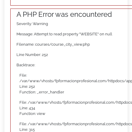
A PHP Error was encountered
Severity: Warning
Message: Attempt to read property "WEBSITE" on null
Filename: courses/course_city_view.php
Line Number: 252
Backtrace:
File:
/var/www/vhosts/fpformacionprofesional.com/httpdocs/appl
Line: 252
Function: _error_handler
File: /var/www/vhosts/fpformacionprofesional.com/httpdocs
Line: 434
Function: view
File: /var/www/vhosts/fpformacionprofesional.com/httpdoc
Line: 315