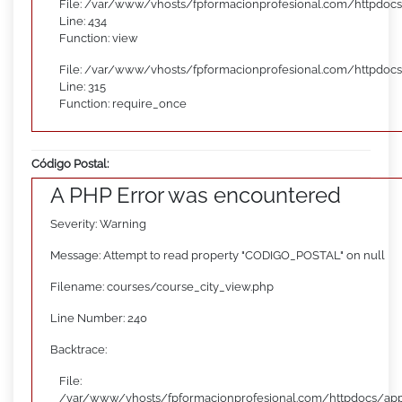
File: /var/www/vhosts/fpformacionprofesional.com/httpdocs
Line: 434
Function: view
File: /var/www/vhosts/fpformacionprofesional.com/httpdoc
Line: 315
Function: require_once
Código Postal:
A PHP Error was encountered
Severity: Warning
Message: Attempt to read property "CODIGO_POSTAL" on null
Filename: courses/course_city_view.php
Line Number: 240
Backtrace:
File:
/var/www/vhosts/fpformacionprofesional.com/httpdocs/appl