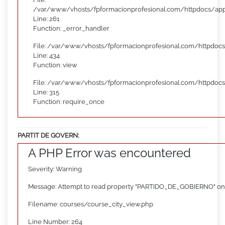
/var/www/vhosts/fpformacionprofesional.com/httpdocs/appl
Line: 261
Function: _error_handler
File: /var/www/vhosts/fpformacionprofesional.com/httpdocs
Line: 434
Function: view
File: /var/www/vhosts/fpformacionprofesional.com/httpdoc
Line: 315
Function: require_once
PARTIT DE GOVERN:
A PHP Error was encountered
Severity: Warning
Message: Attempt to read property "PARTIDO_DE_GOBIERNO" on
Filename: courses/course_city_view.php
Line Number: 264