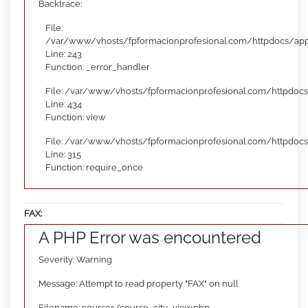
Backtrace:
File:
/var/www/vhosts/fpformacionprofesional.com/httpdocs/appl
Line: 243
Function: _error_handler
File: /var/www/vhosts/fpformacionprofesional.com/httpdocs
Line: 434
Function: view
File: /var/www/vhosts/fpformacionprofesional.com/httpdoc
Line: 315
Function: require_once
FAX:
A PHP Error was encountered
Severity: Warning
Message: Attempt to read property "FAX" on null
Filename: courses/course_city_view.php