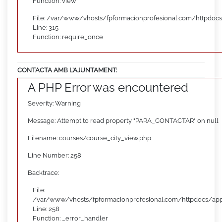
Function: view
File: /var/www/vhosts/fpformacionprofesional.com/httpdoc
Line: 315
Function: require_once
CONTACTA AMB L’AJUNTAMENT:
A PHP Error was encountered
Severity: Warning
Message: Attempt to read property "PARA_CONTACTAR" on null
Filename: courses/course_city_view.php
Line Number: 258
Backtrace:
File:
/var/www/vhosts/fpformacionprofesional.com/httpdocs/appl
Line: 258
Function: _error_handler