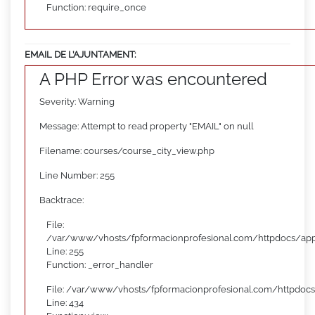
Function: require_once
EMAIL DE L’AJUNTAMENT:
A PHP Error was encountered
Severity: Warning
Message: Attempt to read property "EMAIL" on null
Filename: courses/course_city_view.php
Line Number: 255
Backtrace:
File:
/var/www/vhosts/fpformacionprofesional.com/httpdocs/appl
Line: 255
Function: _error_handler
File: /var/www/vhosts/fpformacionprofesional.com/httpdocs
Line: 434