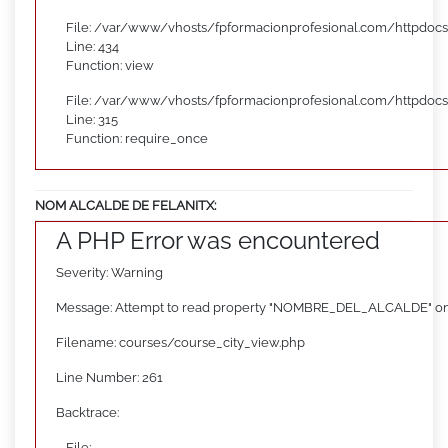
File: /var/www/vhosts/fpformacionprofesional.com/httpdocs
Line: 434
Function: view
File: /var/www/vhosts/fpformacionprofesional.com/httpdoc
Line: 315
Function: require_once
NOM ALCALDE DE FELANITX:
A PHP Error was encountered
Severity: Warning
Message: Attempt to read property "NOMBRE_DEL_ALCALDE" on
Filename: courses/course_city_view.php
Line Number: 261
Backtrace:
File: