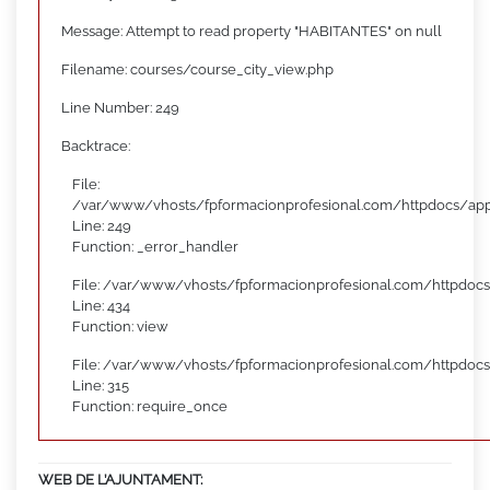
Message: Attempt to read property "HABITANTES" on null
Filename: courses/course_city_view.php
Line Number: 249
Backtrace:
File:
/var/www/vhosts/fpformacionprofesional.com/httpdocs/appl
Line: 249
Function: _error_handler
File: /var/www/vhosts/fpformacionprofesional.com/httpdocs
Line: 434
Function: view
File: /var/www/vhosts/fpformacionprofesional.com/httpdoc
Line: 315
Function: require_once
WEB DE L’AJUNTAMENT: