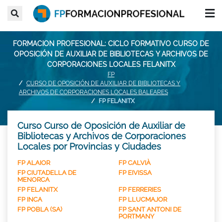
FORMACION PROFESIONAL: CICLO FORMATIVO CURSO DE
OPOSICIÓN DE AUXILIAR DE BIBLIOTECAS Y ARCHIVOS DE
CORPORACIONES LOCALES FELANITX
FP
CURSO DE OPOSICIÓN DE AUXILIAR DE BIBLIOTECAS Y
ARCHIVOS DE CORPORACIONES LOCALES BALEARES
FP FELANITX
Curso Curso de Oposición de Auxiliar de
Bibliotecas y Archivos de Corporaciones
Locales por Provincias y Ciudades
FP ALAIOR
FP CALVIÀ
FP CIUTADELLA DE
FP EIVISSA
MENORCA
FP FELANITX
FP FERRERIES
FP INCA
FP LLUCMAJOR
FP POBLA (SA)
FP SANT ANTONI DE
PORTMANY