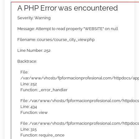
A PHP Error was encountered
Severity: Warning
Message: Attempt to read property "WEBSITE" on null
Filename: courses/course_city_view.php
Line Number: 252
Backtrace:
File:
/var/www/vhosts/fpformacionprofesional.com/httpdocs/appl
Line: 252
Function: _error_handler
File: /var/www/vhosts/fpformacionprofesional.com/httpdocs
Line: 434
Function: view
File: /var/www/vhosts/fpformacionprofesional.com/httpdoc
Line: 315
Function: require_once