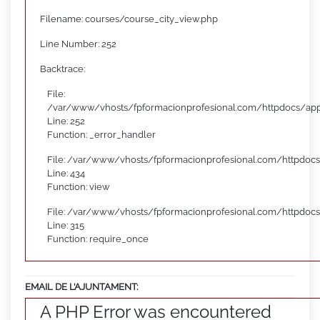
Filename: courses/course_city_view.php
Line Number: 252
Backtrace:
File:
/var/www/vhosts/fpformacionprofesional.com/httpdocs/appl
Line: 252
Function: _error_handler
File: /var/www/vhosts/fpformacionprofesional.com/httpdocs
Line: 434
Function: view
File: /var/www/vhosts/fpformacionprofesional.com/httpdoc
Line: 315
Function: require_once
EMAIL DE L’AJUNTAMENT:
A PHP Error was encountered