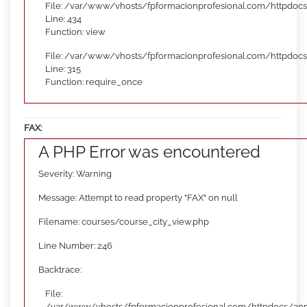
File: /var/www/vhosts/fpformacionprofesional.com/httpdocs
Line: 434
Function: view
File: /var/www/vhosts/fpformacionprofesional.com/httpdoc
Line: 315
Function: require_once
FAX:
A PHP Error was encountered
Severity: Warning
Message: Attempt to read property "FAX" on null
Filename: courses/course_city_view.php
Line Number: 246
Backtrace:
File:
/var/www/vhosts/fpformacionprofesional.com/httpdocs/appl