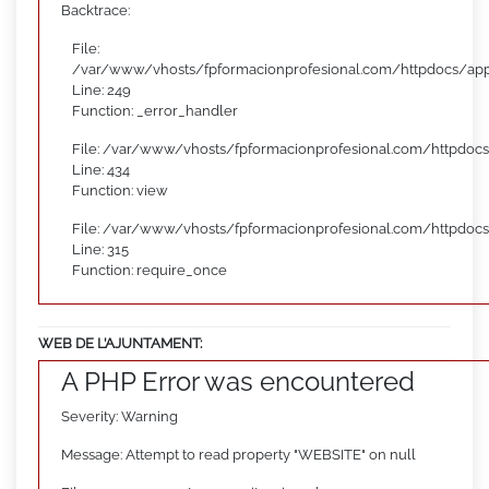
Backtrace:
File:
/var/www/vhosts/fpformacionprofesional.com/httpdocs/appl
Line: 249
Function: _error_handler
File: /var/www/vhosts/fpformacionprofesional.com/httpdocs
Line: 434
Function: view
File: /var/www/vhosts/fpformacionprofesional.com/httpdoc
Line: 315
Function: require_once
WEB DE L’AJUNTAMENT:
A PHP Error was encountered
Severity: Warning
Message: Attempt to read property "WEBSITE" on null