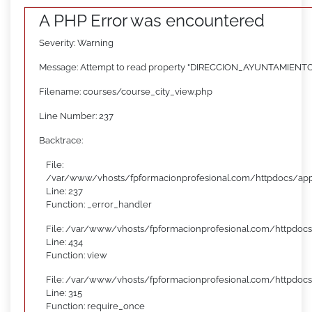
A PHP Error was encountered
Severity: Warning
Message: Attempt to read property "DIRECCION_AYUNTAMIENTO"
Filename: courses/course_city_view.php
Line Number: 237
Backtrace:
File:
/var/www/vhosts/fpformacionprofesional.com/httpdocs/appl
Line: 237
Function: _error_handler
File: /var/www/vhosts/fpformacionprofesional.com/httpdocs
Line: 434
Function: view
File: /var/www/vhosts/fpformacionprofesional.com/httpdoc
Line: 315
Function: require_once