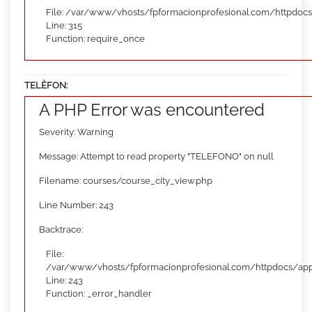
File: /var/www/vhosts/fpformacionprofesional.com/httpdoc
Line: 315
Function: require_once
TELÈFON:
A PHP Error was encountered
Severity: Warning
Message: Attempt to read property "TELEFONO" on null
Filename: courses/course_city_view.php
Line Number: 243
Backtrace:
File:
/var/www/vhosts/fpformacionprofesional.com/httpdocs/appl
Line: 243
Function: _error_handler