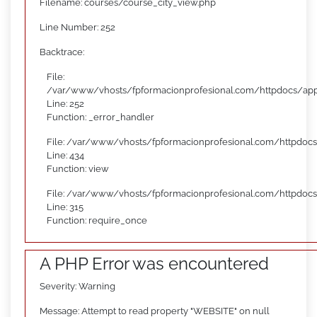
Filename: courses/course_city_view.php
Line Number: 252
Backtrace:
File:
/var/www/vhosts/fpformacionprofesional.com/httpdocs/appl
Line: 252
Function: _error_handler
File: /var/www/vhosts/fpformacionprofesional.com/httpdocs
Line: 434
Function: view
File: /var/www/vhosts/fpformacionprofesional.com/httpdoc
Line: 315
Function: require_once
A PHP Error was encountered
Severity: Warning
Message: Attempt to read property "WEBSITE" on null