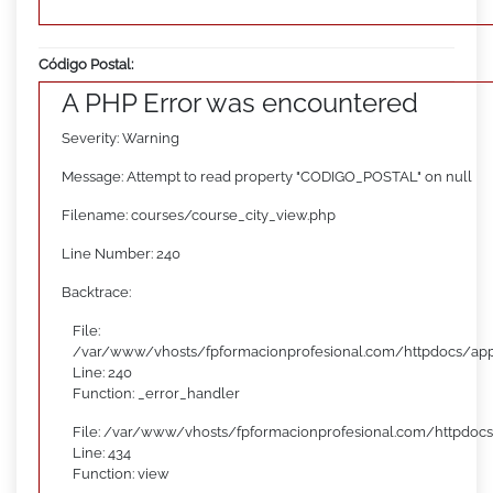
Código Postal:
A PHP Error was encountered
Severity: Warning
Message: Attempt to read property "CODIGO_POSTAL" on null
Filename: courses/course_city_view.php
Line Number: 240
Backtrace:
File:
/var/www/vhosts/fpformacionprofesional.com/httpdocs/appl
Line: 240
Function: _error_handler
File: /var/www/vhosts/fpformacionprofesional.com/httpdocs
Line: 434
Function: view