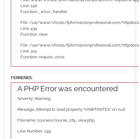
Line: 246
Function: _error_handler
File: /var/www/vhosts/fpformacionprofesional.com/httpdocs
Line: 434
Function: view
File: /var/www/vhosts/fpformacionprofesional.com/httpdoc
Line: 315
Function: require_once
FERRERIES:
A PHP Error was encountered
Severity: Warning
Message: Attempt to read property "HABITANTES" on null
Filename: courses/course_city_view.php
Line Number: 249