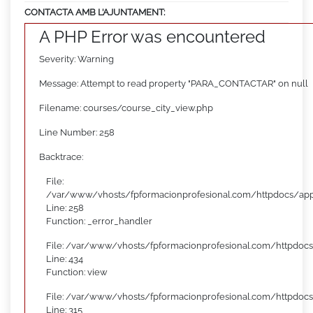
CONTACTA AMB L’AJUNTAMENT:
A PHP Error was encountered
Severity: Warning
Message: Attempt to read property "PARA_CONTACTAR" on null
Filename: courses/course_city_view.php
Line Number: 258
Backtrace:
File:
/var/www/vhosts/fpformacionprofesional.com/httpdocs/appl
Line: 258
Function: _error_handler
File: /var/www/vhosts/fpformacionprofesional.com/httpdocs
Line: 434
Function: view
File: /var/www/vhosts/fpformacionprofesional.com/httpdoc
Line: 315