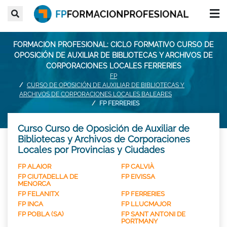
FORMACION PROFESIONAL: CICLO FORMATIVO CURSO DE
OPOSICIÓN DE AUXILIAR DE BIBLIOTECAS Y ARCHIVOS DE
CORPORACIONES LOCALES FERRERIES
FP
CURSO DE OPOSICIÓN DE AUXILIAR DE BIBLIOTECAS Y
ARCHIVOS DE CORPORACIONES LOCALES BALEARES
FP FERRERIES
Curso Curso de Oposición de Auxiliar de
Bibliotecas y Archivos de Corporaciones
Locales por Provincias y Ciudades
FP ALAIOR
FP CALVIÀ
FP CIUTADELLA DE
FP EIVISSA
MENORCA
FP FELANITX
FP FERRERIES
FP INCA
FP LLUCMAJOR
FP POBLA (SA)
FP SANT ANTONI DE
PORTMANY