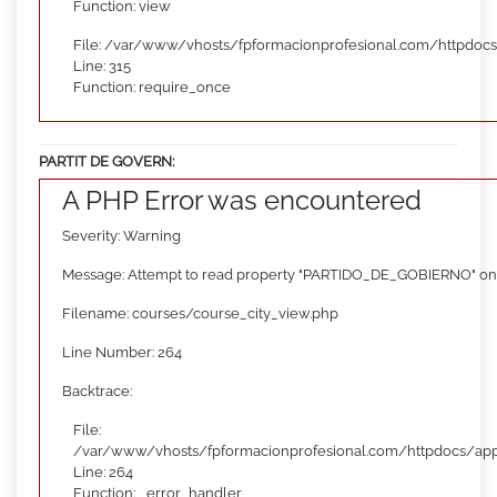
Function: view
File: /var/www/vhosts/fpformacionprofesional.com/httpdoc
Line: 315
Function: require_once
PARTIT DE GOVERN:
A PHP Error was encountered
Severity: Warning
Message: Attempt to read property "PARTIDO_DE_GOBIERNO" on
Filename: courses/course_city_view.php
Line Number: 264
Backtrace:
File:
/var/www/vhosts/fpformacionprofesional.com/httpdocs/appl
Line: 264
Function: _error_handler