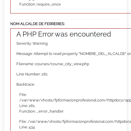
Function: require_once
NOM ALCALDE DE FERRERIES:
A PHP Error was encountered
Severity: Warning
Message: Attempt to read property "NOMBRE_DEL_ALCALDE" on
Filename: courses/course_city_view.php
Line Number: 261
Backtrace:
File:
/var/www/vhosts/fpformacionprofesional.com/httpdocs/appl
Line: 261
Function: _error_handler
File: /var/www/vhosts/fpformacionprofesional.com/httpdocs
Line: 434