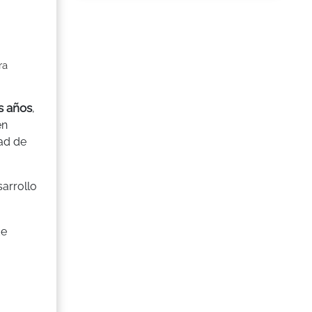
ra
s años
,
én
ad de
sarrollo
de