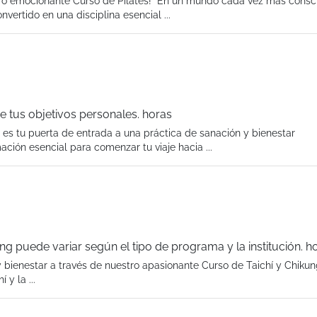
ro emocionante Curso de Pilates! En un mundo cada vez más consc
nvertido en una disciplina esencial ...
e tus objetivos personales. horas
 es tu puerta de entrada a una práctica de sanación y bienestar
ción esencial para comenzar tu viaje hacia ...
ng puede variar según el tipo de programa y la institución. h
 bienestar a través de nuestro apasionante Curso de Taichí y Chikun
 y la ...