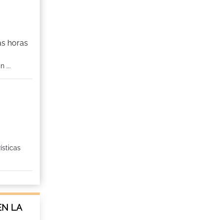
as horas
 ...
ísticas
EN LA