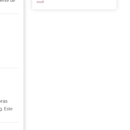
iente de
2026
oras
g. Este