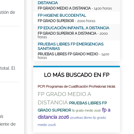
DISTANCIA
FP GRADO MEDIO A DISTANCIA
- 1400 horas
stión de
FP HIGIENE BUCODENTAL
FP GRADO SUPERIOR
- 2000 horas
FP EDUCACIÓN INFANTIL A DISTANCIA
FP GRADO SUPERIOR A DISTANCIA
- 2000
horas
PRUEBAS LIBRES FP EMERGENCIAS
SANITARIAS
PRUEBAS LIBRES FP GRADO MEDIO
- 1400
horas
otal. El
LO MÁS BUSCADO EN FP
PCPI Programas de Cualificación Profesional Inicial
FP GRADO MEDIO A
DISTANCIA
PRUEBAS LIBRES FP
fp a
GRADO SUPERIOR
fp grado medio 2026
as
distancia 2026
pruebas libres fp grado
iente de
medio 2026