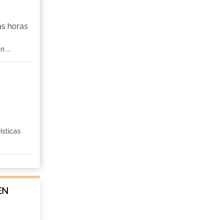
as horas
 ...
ísticas
EN