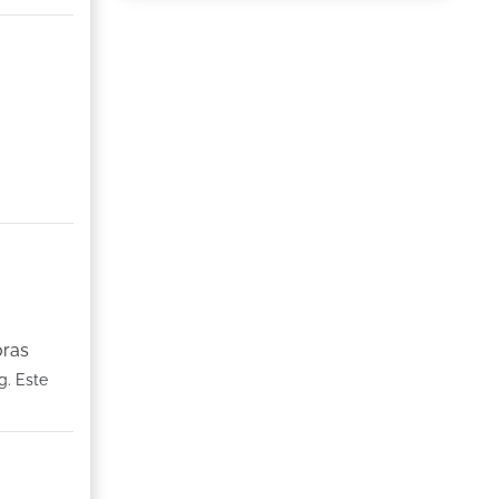
oras
g. Este