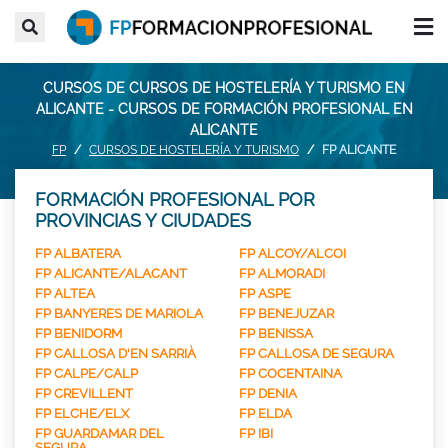
CURSOS DE CURSOS DE HOSTELERÍA Y TURISMO EN
ALICANTE - CURSOS DE FORMACIÓN PROFESIONAL EN
ALICANTE
FP
CURSOS DE HOSTELERÍA Y TURISMO
FP ALICANTE
FORMACIÓN PROFESIONAL POR
PROVINCIAS Y CIUDADES
FP ALBATERA
FP ALCOY/ALCOI
FP ALICANTE/ALACANT
FP ALMORADI
FP ALTEA
FP ASPE
FP BANYERES DE MARIOLA
FP BENEJUZAR
FP BENIDORM
FP BENISSA
FP CALLOSA D'EN SARRIÀ
FP CALLOSA DE SEGURA
FP CALPE/CALP
FP COCENTAINA
FP CREVILLENT
FP DENIA
FP ELCHE/ELX
FP ELDA
FP GUARDAMAR DEL
FP IBI
SEGURA