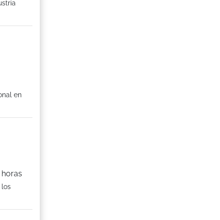
stria
onal en
 horas
 los