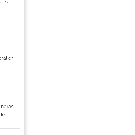
stria
onal en
 horas
 los