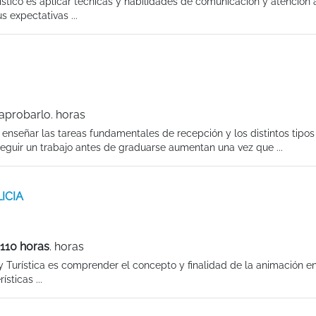
ístico es aplicar técnicas y habilidades de comunicación y atención a
s expectativas ...
aprobarlo. horas
 enseñar las tareas fundamentales de recepción y los distintos tipos
seguir un trabajo antes de graduarse aumentan una vez que ...
LICIA
110 horas
. horas
 y Turística es comprender el concepto y finalidad de la animación en
sticas ...